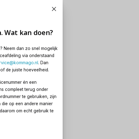
at kan doen?
n. Wat kan doen?
d? Neem dan zo snel mogelijk
iceafdeling via onderstaand
rvice@kommago.nl
. Dan
of de juiste hoeveelheid.
rvicenummer én een
ns compleet terug onder
rdnummer te gebruiken, zijn
 die op een andere manier
 daarom om echt gebruik te