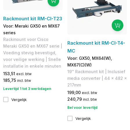
Rackmount kit RM-CI-T23
Voor: Meraki GX50 en MX67
series
Rackmount voor Cisco
Rackmount kit RM-CI-T4-
Meraki GX50 en MX67 serie |
MC
Voeding stevig bevestigd,
Voor: GX50, MX64(W),
voor veilige werking | Snelle
MX67(C)(W)
installatie in enkele minuten
19'' Rackmount kit | Inclusief
153,51
excl. btw
media converter | 44 x 482 x
185,75
incl. btw
217mm
Levertijd 1 tot 3 werkdagen
199,00
excl. btw
240,79
Vergelijk
incl. btw
Bel voor levertijd
Vergelijk