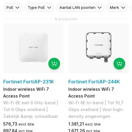
PoE
Type PoE
Aantal LAN poorten
Merk
8 producten
Fortinet FortiAP-231K
Fortinet FortiAP-244K
Indoor wireless WiFi 7
Indoor wireless WiFi 7
Access Point
Access Point
Wi-Fi 6E met 6 GHz-band |
Wi-Fi 6E tri-band | Tot 10,7
Tot 6 Gbps snelheid |
Gbps snelheid | Voor high-
Zakelijk &amp; schaalbaar
density omgevingen
576,73
1.381,21
excl. btw
excl. btw
697,84
1.671,26
incl. btw
incl. btw