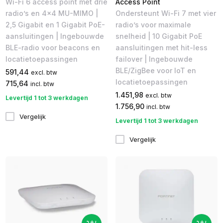
Wi-Fi 6 access point met drie
Access Point
radio’s en 4x4 MU-MIMO |
Ondersteunt Wi-Fi 7 met vier
2,5 Gigabit en 1 Gigabit PoE-
radio’s voor maximale
aansluitingen | Ingebouwde
snelheid | 10 Gigabit PoE
BLE-radio voor beacons en
aansluitingen met hit-less
locatietoepassingen
failover | Ingebouwde
BLE/ZigBee voor IoT en
591,44
excl. btw
locatietoepassingen
715,64
incl. btw
1.451,98
excl. btw
Levertijd 1 tot 3 werkdagen
1.756,90
incl. btw
Vergelijk
Levertijd 1 tot 3 werkdagen
Vergelijk