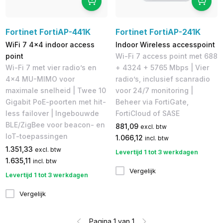
Fortinet FortiAP-441K
Fortinet FortiAP-241K
WiFi 7 4x4 indoor access
Indoor Wireless accesspoint
point
Wi-Fi 7 access point met 688
Wi-Fi 7 met vier radio’s en
+ 4324 + 5765 Mbps | Vier
4x4 MU-MIMO voor
radio’s, inclusief scanradio
maximale snelheid | Twee 10
voor 24/7 monitoring |
Gigabit PoE-poorten met hit-
Beheer via FortiGate,
less failover | Ingebouwde
FortiCloud of SASE
BLE/ZigBee voor beacon- en
881,09
excl. btw
IoT-toepassingen
1.066,12
incl. btw
1.351,33
excl. btw
Levertijd 1 tot 3 werkdagen
1.635,11
incl. btw
Vergelijk
Levertijd 1 tot 3 werkdagen
Vergelijk
Pagina 1 van 1