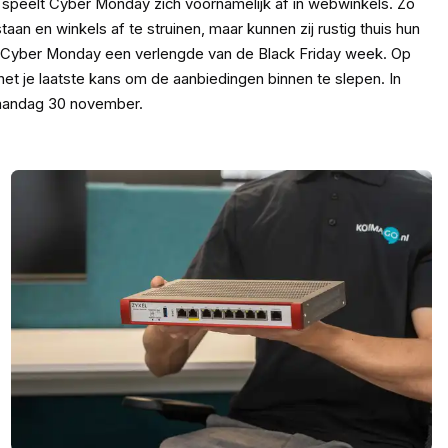
speelt Cyber Monday zich voornamelijk af in webwinkels. Zo
staan en winkels af te struinen, maar kunnen zij rustig thuis hun
 Cyber Monday een verlengde van de Black Friday week. Op
et je laatste kans om de aanbiedingen binnen te slepen. In
aandag 30 november.