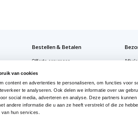
Bestellen & Betalen
Bezor
Offerte aanvragen
Afhal
Bestellen
Bezor
bruik van cookies
 content en advertenties te personaliseren, om functies voor so
Betaalmogelijkheden
Bezor
everkeer te analyseren. Ook delen we informatie over uw gebru
Afwijkende levertijden
Profes
voor social media, adverteren en analyse. Deze partners kunnen
 andere informatie die u aan ze heeft verstrekt of die ze heb
 van hun services.
yverklaring
Cookies
Onze reviews