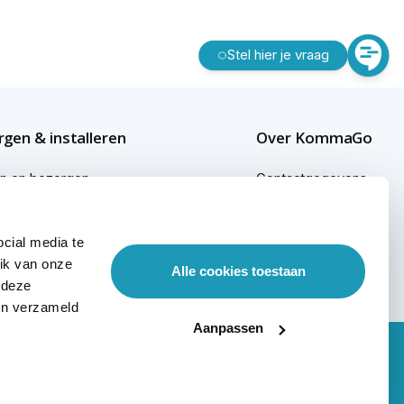
Stel hier je vraag
gen & installeren
Over KommaGo
en en bezorgen
Contactgegevens
gen buiten Nederland
Bedrijfsgegevens
cial media te
ginformatie
KommaGo duurzaam
ik van onze
Alle cookies toestaan
sional services
Werken bij KommaGo
 deze
ben verzameld
Aanpassen
Nieuwsbrief
Klantenservice