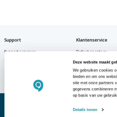
Support
Klantenservice
Support aanvraag
Defect en retour
Support fabrikanten
Garantie
Deze website maakt ge
We gebruiken cookies om
Herroepingsrecht
bieden en om ons websit
Klachten
site met onze partners 
gegevens combineren met
op basis van uw gebruik
© Copyright KommaGo
Algemene voorwaarden
Privac
Details tonen