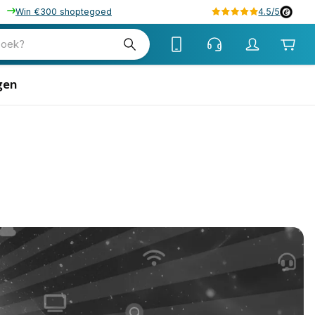
Win €300 shoptegoed
4.5/5
zoek?
gen