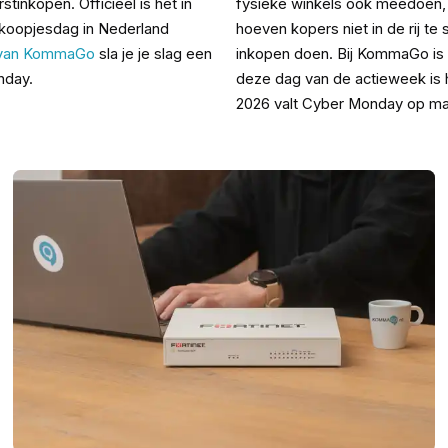
tinkopen. Officieel is het in
fysieke winkels ook meedoen, 
 koopjesdag in Nederland
hoeven kopers niet in de rij te 
 van KommaGo
sla je je slag een
inkopen doen. Bij KommaGo is
nday.
deze dag van de actieweek is h
2026 valt Cyber Monday op m