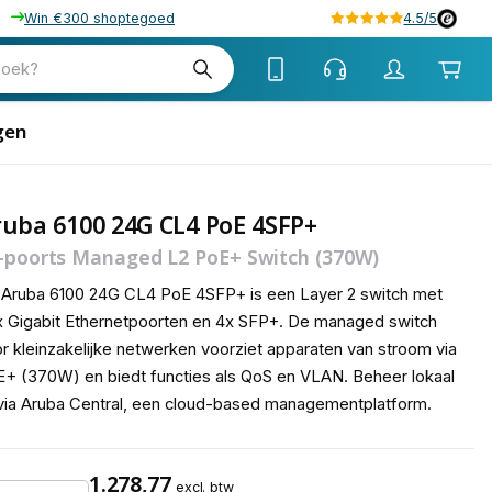
Win €300 shoptegoed
4.5/5
tw
zoek?
tw
gen
uba 6100 24G CL4 PoE 4SFP+
-poorts Managed L2 PoE+ Switch (370W)
Aruba 6100 24G CL4 PoE 4SFP+ is een Layer 2 switch met
 Gigabit Ethernetpoorten en 4x SFP+. De managed switch
r kleinzakelijke netwerken voorziet apparaten van stroom via
+ (370W) en biedt functies als QoS en VLAN. Beheer lokaal
via Aruba Central, een cloud-based managementplatform.
1.278,77
excl. btw