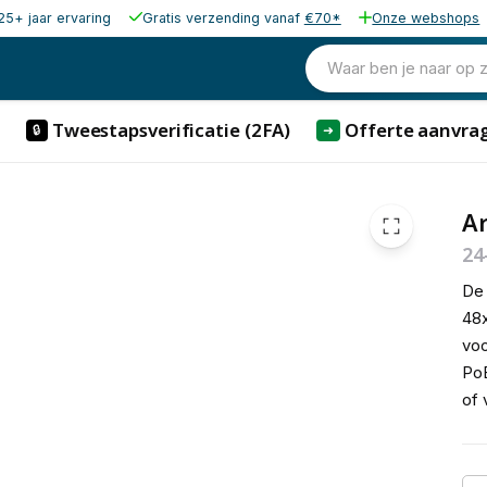
25+ jaar ervaring
Gratis verzending vanaf
€70*
Onze webshops
1.278,77
excl. b
1.547,31
Waar ben je naar op 
incl. b
Tweestapsverificatie (2FA)
Offerte aanvra
🔒
➜
Ar
24
De 
48x
voo
PoE
of 