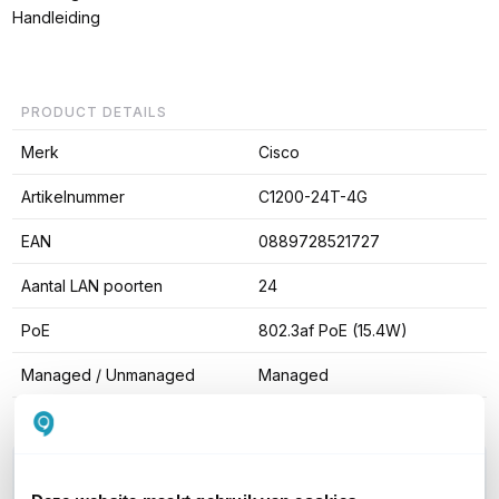
Handleiding
PRODUCT DETAILS
Merk
Cisco
Artikelnummer
C1200-24T-4G
EAN
0889728521727
Aantal LAN poorten
24
PoE
802.3af PoE (15.4W)
Managed / Unmanaged
Managed
WIL JIJ ADVIES OP MAAT?