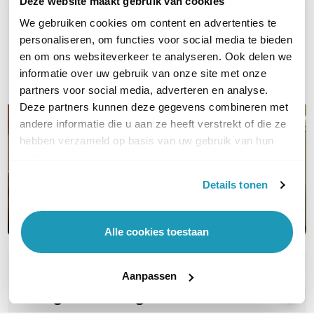
Deze website maakt gebruik van cookies
Vraag het onze experts!
We gebruiken cookies om content en advertenties te
personaliseren, om functies voor social media te bieden
Bel ons
en om ons websiteverkeer te analyseren. Ook delen we
informatie over uw gebruik van onze site met onze
E-mail
partners voor social media, adverteren en analyse.
Deze partners kunnen deze gegevens combineren met
andere informatie die u aan ze heeft verstrekt of die ze
hebben verzameld op basis van uw gebruik van hun
services.
Details tonen
Alle cookies toestaan
OVER DIT PRODUCT
Aanpassen
Veelgestelde vragen