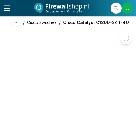
271,90
excl. btw
329,00
incl. btw
/
Cisco switches
/
Cisco Catalyst C1200-24T-4G