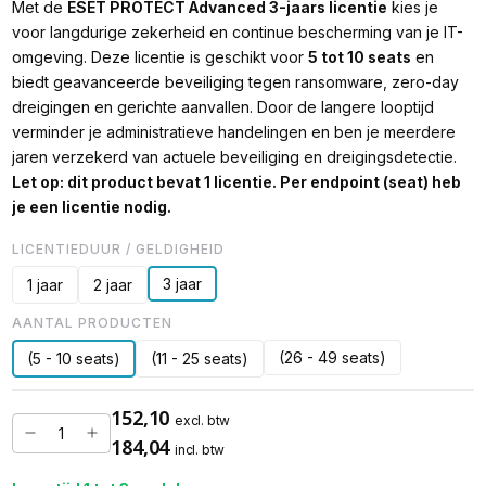
Met de
ESET PROTECT Advanced 3-jaars licentie
kies je
voor langdurige zekerheid en continue bescherming van je IT-
omgeving. Deze licentie is geschikt voor
5 tot 10 seats
en
biedt geavanceerde beveiliging tegen ransomware, zero-day
dreigingen en gerichte aanvallen. Door de langere looptijd
verminder je administratieve handelingen en ben je meerdere
jaren verzekerd van actuele beveiliging en dreigingsdetectie.
Let op: dit product bevat 1 licentie. Per endpoint (seat) heb
je een licentie nodig.
LICENTIEDUUR / GELDIGHEID
3 jaar
1 jaar
2 jaar
AANTAL PRODUCTEN
(26 - 49 seats)
(5 - 10 seats)
(11 - 25 seats)
152,10
excl. btw
184,04
incl. btw