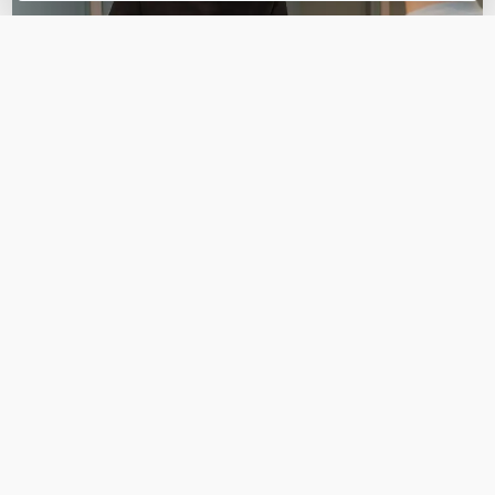
OVER DIT PRODUCT
Veelgestelde vragen
Geen vragen gevonden
Stel een vraag
REVIEWS
(
0
)
Ga naar Trusted Shops reviews
Wees de eerste die een review schrijft!