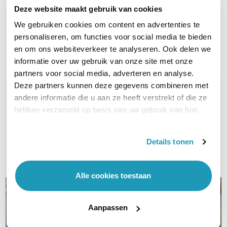
Deze website maakt gebruik van cookies
Type licentie
Protect Advanced
We gebruiken cookies om content en advertenties te
personaliseren, om functies voor social media te bieden
Toon meer
en om ons websiteverkeer te analyseren. Ook delen we
informatie over uw gebruik van onze site met onze
partners voor social media, adverteren en analyse.
Deze partners kunnen deze gegevens combineren met
WIL JIJ ADVIES OP MAAT?
andere informatie die u aan ze heeft verstrekt of die ze
Vraag het onze experts!
hebben verzameld op basis van uw gebruik van hun
services.
Bel ons
Details tonen
E-mail
Alle cookies toestaan
Aanpassen