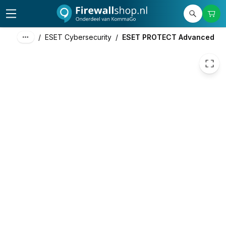
€ 46,10
/
ESET Cybersecurity
/
ESET PROTECT Advanced