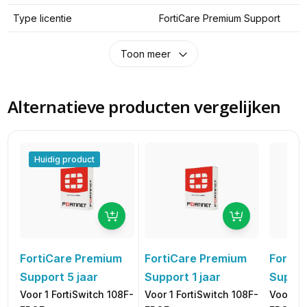
Type licentie
FortiCare Premium Support
Toon meer
Alternatieve producten vergelijken
Huidig product
FortiCare Premium
FortiCare Premium
FortiC
Support 5 jaar
Support 1 jaar
Suppor
Voor 1 FortiSwitch 108F-
Voor 1 FortiSwitch 108F-
Voor 1 