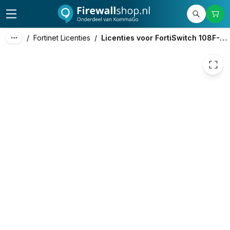
€ 75,02
/
Fortinet Licenties
/
Licenties voor FortiSwitch 108F-FPOE