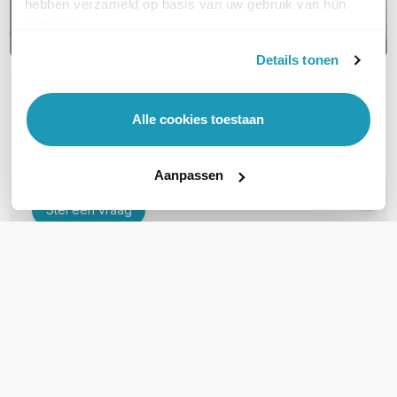
hebben verzameld op basis van uw gebruik van hun
services.
Details tonen
OVER DIT PRODUCT
Alle cookies toestaan
Veelgestelde vragen
Geen vragen gevonden
Aanpassen
Stel een vraag
REVIEWS
(
0
)
Ga naar Trusted Shops reviews
Wees de eerste die een review schrijft!
Schrijf een review