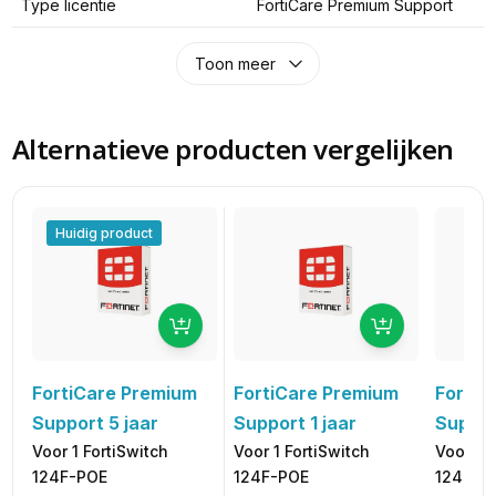
Type licentie
FortiCare Premium Support
Toon meer
Alternatieve producten vergelijken
Huidig product
FortiCare Premium
FortiCare Premium
FortiC
Support 5 jaar
Support 1 jaar
Suppor
Voor 1 FortiSwitch
Voor 1 FortiSwitch
Voor 1 F
124F-POE
124F-POE
124F-P