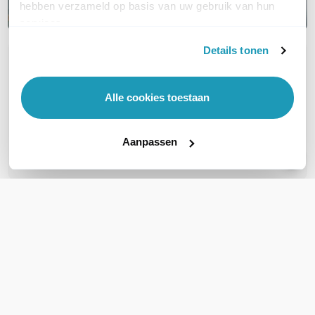
hebben verzameld op basis van uw gebruik van hun
services.
Details tonen
OVER DIT PRODUCT
Veelgestelde vragen
Alle cookies toestaan
Geen vragen gevonden
Aanpassen
Stel een vraag
REVIEWS
(
0
)
Ga naar Trusted Shops reviews
Wees de eerste die een review schrijft!
Schrijf een review