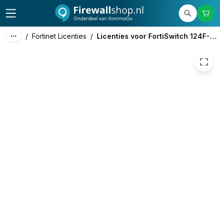
€ 169,40
/
Fortinet Licenties
/
Licenties voor FortiSwitch 124F-POE