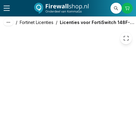
€ 254,10
/
Fortinet Licenties
/
Licenties voor FortiSwitch 148F-POE