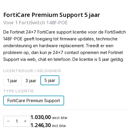
FortiCare Premium Support 5 jaar
Voor 1 FortiSwitch 148F-POE
De Fortinet 24x7 FortiCare support licentie voor de FortiSwitch
148F-POE geeft toegang tot firmware updates, technische
ondersteuning en hardware replacement. Treedt er een
probleem op, dan kun je 24x7 contact opnemen met Fortinet
Support via web, chat en telefoon. De licentie is 5 jaar geldig.
LICENTIEDUUR / GELDIGHEID
5 jaar
1 jaar
3 jaar
TYPE LICENTIE
FortiCare Premium Support
1.030,00
excl. btw
1.246,30
incl. btw