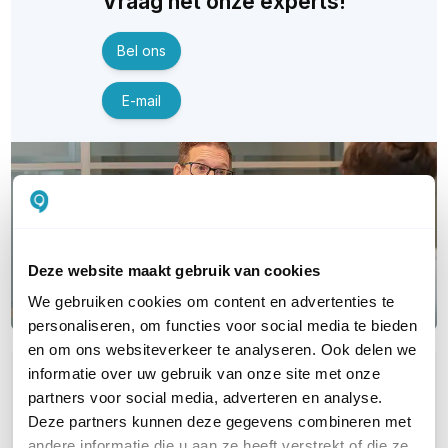
Vraag het onze experts!
Bel ons
E-mail
Deze website maakt gebruik van cookies
We gebruiken cookies om content en advertenties te
personaliseren, om functies voor social media te bieden
en om ons websiteverkeer te analyseren. Ook delen we
informatie over uw gebruik van onze site met onze
OVER DIT PRODUCT
partners voor social media, adverteren en analyse.
Veelgestelde vragen
Deze partners kunnen deze gegevens combineren met
andere informatie die u aan ze heeft verstrekt of die ze