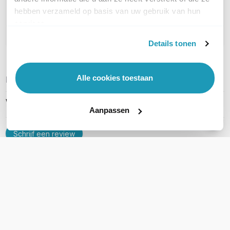
Geen vragen gevonden
hebben verzameld op basis van uw gebruik van hun
services.
Stel een vraag
Details tonen
Alle cookies toestaan
REVIEWS
(
0
)
Ga naar Trusted Shops reviews
Wees de eerste die een review schrijft!
Aanpassen
Schrijf een review
Accessoires