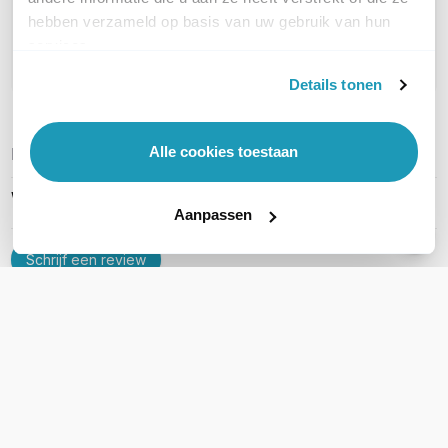
Geen vragen gevonden
hebben verzameld op basis van uw gebruik van hun
services.
Stel een vraag
Details tonen
Alle cookies toestaan
REVIEWS
(
0
)
Ga naar Trusted Shops reviews
Wees de eerste die een review schrijft!
Aanpassen
Schrijf een review
Accessoires