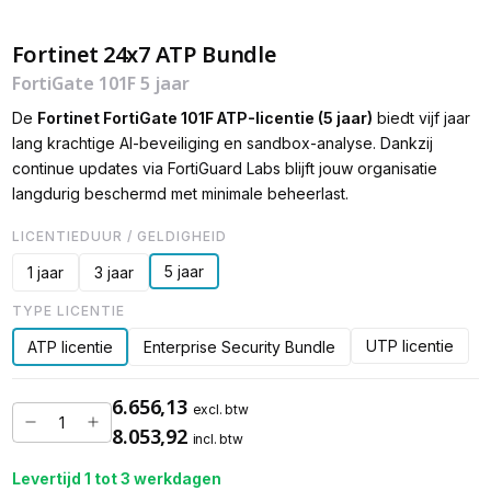
Fortinet 24x7 ATP Bundle
FortiGate 101F 5 jaar
De
Fortinet FortiGate 101F ATP-licentie (5 jaar)
biedt vijf jaar
lang krachtige AI-beveiliging en sandbox-analyse. Dankzij
continue updates via FortiGuard Labs blijft jouw organisatie
langdurig beschermd met minimale beheerlast.
LICENTIEDUUR / GELDIGHEID
5 jaar
1 jaar
3 jaar
TYPE LICENTIE
UTP licentie
ATP licentie
Enterprise Security Bundle
6.656,13
excl. btw
8.053,92
incl. btw
Levertijd 1 tot 3 werkdagen