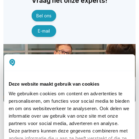
Vraag het onze experts!
Bel ons
E-mail
Deze website maakt gebruik van cookies
We gebruiken cookies om content en advertenties te
personaliseren, om functies voor social media te bieden
en om ons websiteverkeer te analyseren. Ook delen we
informatie over uw gebruik van onze site met onze
OVER DIT PRODUCT
partners voor social media, adverteren en analyse.
Veelgestelde vragen
Deze partners kunnen deze gegevens combineren met
andere informatie die u aan ze heeft verstrekt of die ze