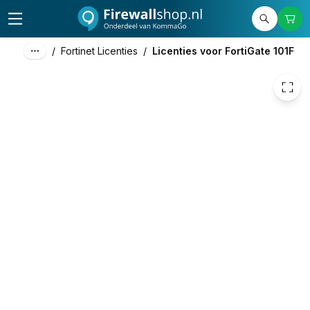
€ 2.165,74
/
Fortinet Licenties
/
Licenties voor FortiGate 101F