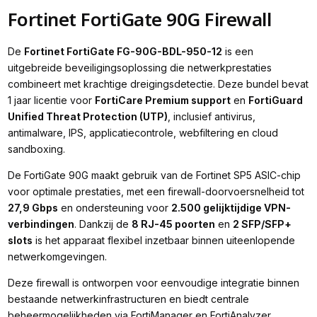
Fortinet FortiGate 90G Firewall
De
Fortinet FortiGate FG-90G-BDL-950-12
is een
uitgebreide beveiligingsoplossing die netwerkprestaties
combineert met krachtige dreigingsdetectie. Deze bundel bevat
1 jaar licentie voor
FortiCare Premium support
en
FortiGuard
Unified Threat Protection (UTP)
, inclusief antivirus,
antimalware, IPS, applicatiecontrole, webfiltering en cloud
sandboxing.
De FortiGate 90G maakt gebruik van de Fortinet SP5 ASIC-chip
voor optimale prestaties, met een firewall-doorvoersnelheid tot
27,9 Gbps
en ondersteuning voor
2.500 gelijktijdige VPN-
verbindingen
. Dankzij de
8 RJ-45 poorten
en
2 SFP/SFP+
slots
is het apparaat flexibel inzetbaar binnen uiteenlopende
netwerkomgevingen.
Deze firewall is ontworpen voor eenvoudige integratie binnen
bestaande netwerkinfrastructuren en biedt centrale
beheermogelijkheden via FortiManager en FortiAnalyzer.