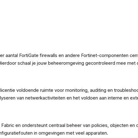
r aantal FortiGate firewalls en andere Fortinet-componenten centr
 Hierdoor schaal je jouw beheeromgeving gecontroleerd mee met de
 licentie voldoende ruimte voor monitoring, auditing en trouble
nalyseren van netwerkactiviteiten en het voldoen aan interne en ex
 Fabric en ondersteunt centraal beheer van policies, objecten en 
onfiguratiefouten in omgevingen met veel apparaten.