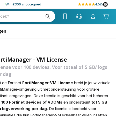
Win €300 shoptegoed
4.5/5
tw
zoek?
btw
gen
rtiManager - VM License
cense voor 100 devices, Voor totaal of 5 GB/ logs
r dag
 de Fortinet
FortiManager-VM License
breid je jouw virtuele
tiManager-omgeving uit met ondersteuning voor grotere
tinet-omgevingen. Deze licentie is geschikt voor het beheren
n
100 Fortinet devices of VDOMs
en ondersteunt
tot 5 GB
n logverwerking per dag
. De licentie is bedoeld voor
anisaties die hun FortiManager-VM schaalbaar willen inzetten