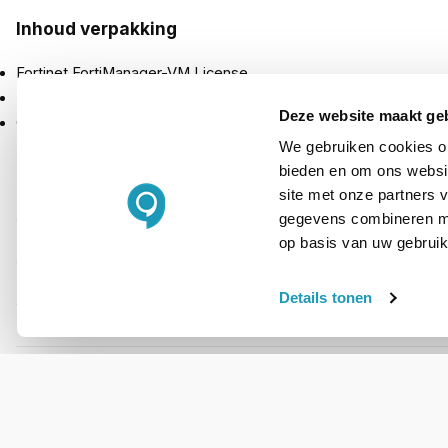
Inhoud verpakking
Fortinet FortiManager-VM License
Uitbreiding voor 100 devices/VDOMs
Deze website maakt ge
Ondersteuning voor totaal 5 GB logs per dag
We gebruiken cookies om
bieden en om ons websit
site met onze partners 
PRODUCT DETAILS
gegevens combineren met
Merk
op basis van uw gebruik
Artikelnummer
Details tonen
Type licentie