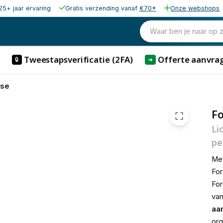
25+ jaar ervaring
Gratis verzending vanaf
€70*
Onze webshops
9.278,24
excl. b
11.226,67
Waar ben je naar op 
incl. 
Tweestapsverificatie (2FA)
Offerte aanvra
🔒
➜
nse
Fo
Li
pe
Met
For
For
va
aa
org