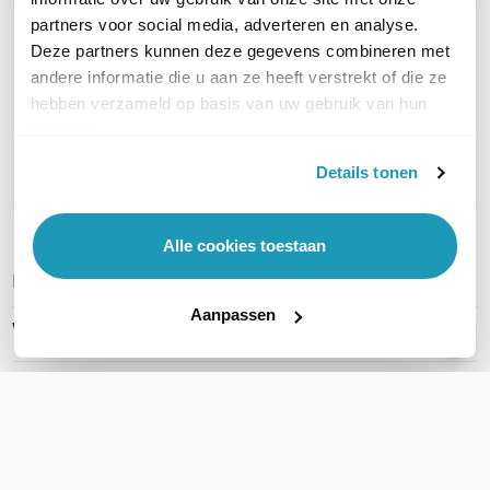
partners voor social media, adverteren en analyse.
OVER DIT PRODUCT
Deze partners kunnen deze gegevens combineren met
Veelgestelde vragen
andere informatie die u aan ze heeft verstrekt of die ze
hebben verzameld op basis van uw gebruik van hun
Geen vragen gevonden
services.
Stel een vraag
Details tonen
Alle cookies toestaan
REVIEWS
(
0
)
Ga naar Trusted Shops reviews
Aanpassen
Wees de eerste die een review schrijft!
Schrijf een review
Accessoires