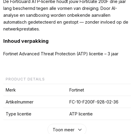
De FortiGuard ATP-licentie houdt jouw FortiGate 200F drie jaar
lang beschermd tegen alle vormen van dreiging. Door AI-
analyse en sandboxing worden onbekende aanvallen
automatisch gedetecteerd en gestopt — zonder invloed op de
netwerkprestaties.
Inhoud verpakking
Fortinet Advanced Threat Protection (ATP) licentie – 3 jaar
PRODUCT DETAILS
Merk
Fortinet
Artikelnummer
FC-10-F200F-928-02-36
Type licentie
ATP licentie
Toon meer