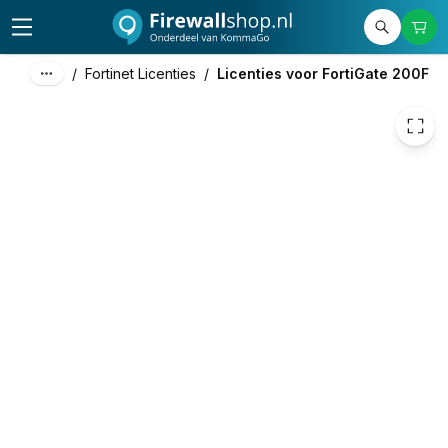
€ 4.042,86
/
Fortinet Licenties
/
Licenties voor FortiGate 200F