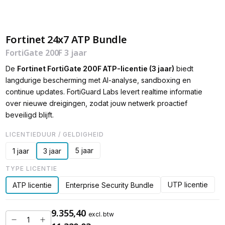
Fortinet 24x7 ATP Bundle
FortiGate 200F 3 jaar
De
Fortinet FortiGate 200F ATP-licentie (3 jaar)
biedt
langdurige bescherming met AI-analyse, sandboxing en
continue updates. FortiGuard Labs levert realtime informatie
over nieuwe dreigingen, zodat jouw netwerk proactief
beveiligd blijft.
LICENTIEDUUR / GELDIGHEID
5 jaar
1 jaar
3 jaar
TYPE LICENTIE
UTP licentie
ATP licentie
Enterprise Security Bundle
9.355,40
excl. btw