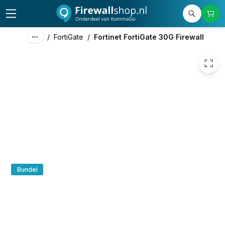
€ 578,38
/
FortiGate
/
Fortinet FortiGate 30G Firewall
Bundel