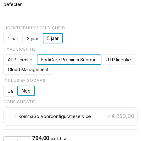
defecten.
LICENTIEDUUR / GELDIGHEID
5 jaar
1 jaar
3 jaar
TYPE LICENTIE
ATP licentie
FortiCare Premium Support
UTP licentie
Cloud Management
INCLUSIEF SOCAAS
Nee
Ja
CONFIGURATIE
€ 250,00
KommaGo Voorconfiguratieservice
+
794,00
excl. btw