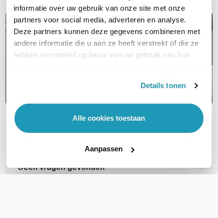
informatie over uw gebruik van onze site met onze
partners voor social media, adverteren en analyse.
Deze partners kunnen deze gegevens combineren met
andere informatie die u aan ze heeft verstrekt of die ze
hebben verzameld op basis van uw gebruik van hun
services.
Details tonen
Alle cookies toestaan
OVER DIT PRODUCT
Veelgestelde vragen
Aanpassen
Geen vragen gevonden
Stel een vraag