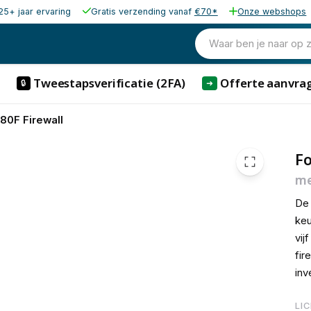
25+ jaar ervaring
Gratis verzending vanaf
€70*
Onze webshops
€ 2.668,
Waar ben je naar op 
Tweestapsverificatie (2FA)
Offerte aanvra
🔒
➜
 80F Firewall
Fo
me
De 
keu
vij
fir
inv
LI