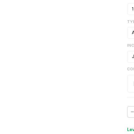
1
TY
A
IN
CO
Lev