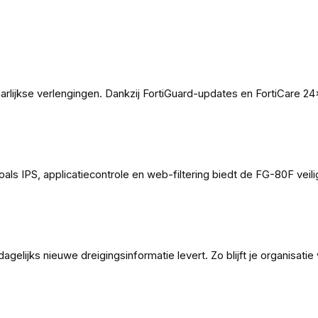
rlijkse verlengingen. Dankzij FortiGuard-updates en FortiCare 2
 IPS, applicatiecontrole en web-filtering biedt de FG-80F veilig
gelijks nieuwe dreigingsinformatie levert. Zo blijft je organisati