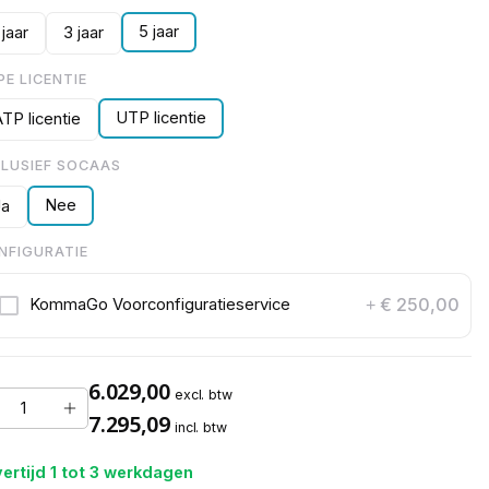
5 jaar
 jaar
3 jaar
PE LICENTIE
UTP licentie
TP licentie
CLUSIEF SOCAAS
Nee
Ja
NFIGURATIE
€ 250,00
KommaGo Voorconfiguratieservice
+
6.029,00
excl. btw
7.295,09
incl. btw
ertijd 1 tot 3 werkdagen