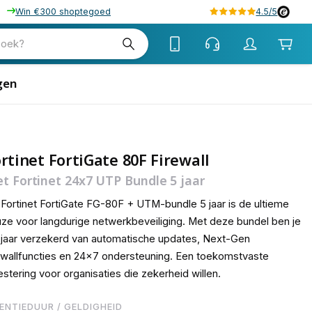
Win €300 shoptegoed
4.5/5
73
zoek?
gen
rtinet FortiGate 80F Firewall
t Fortinet 24x7 UTP Bundle 5 jaar
Fortinet FortiGate FG-80F + UTM-bundle 5 jaar is de ultieme
ze voor langdurige netwerkbeveiliging. Met deze bundel ben je
f jaar verzekerd van automatische updates, Next-Gen
ewallfuncties en 24×7 ondersteuning. Een toekomstvaste
estering voor organisaties die zekerheid willen.
CENTIEDUUR / GELDIGHEID