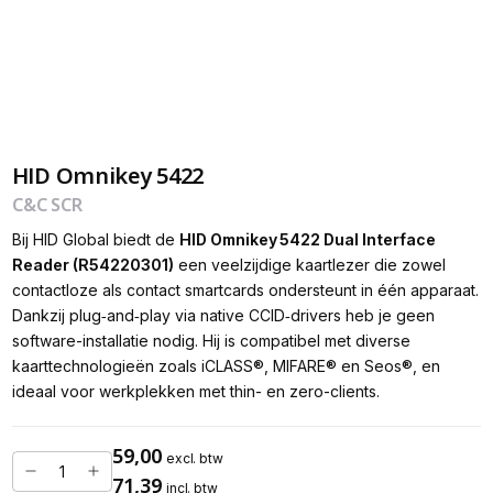
HID Omnikey 5422
C&C SCR
Bij HID Global biedt de
HID Omnikey 5422 Dual Interface
Reader (R54220301)
een veelzijdige kaartlezer die zowel
contactloze als contact smartcards ondersteunt in één apparaat.
Dankzij plug‑and‑play via native CCID‑drivers heb je geen
software-installatie nodig. Hij is compatibel met diverse
kaarttechnologieën zoals iCLASS®, MIFARE® en Seos®, en
ideaal voor werkplekken met thin- en zero-clients.
59,00
excl. btw
71,39
incl. btw