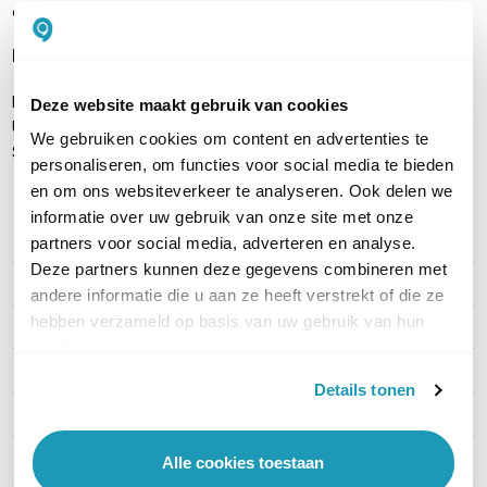
en netwerkautorisatie.
Inhoud verpakking
HID Omnikey 5422 Dual Interface Reader (model R54220301)
Deze website maakt gebruik van cookies
USB‑A kabel (~150 cm)
We gebruiken cookies om content en advertenties te
Snelstartgids / datasheet (digitaal)
personaliseren, om functies voor social media te bieden
en om ons websiteverkeer te analyseren. Ook delen we
informatie over uw gebruik van onze site met onze
partners voor social media, adverteren en analyse.
PRODUCT DETAILS
Deze partners kunnen deze gegevens combineren met
Merk
HID
andere informatie die u aan ze heeft verstrekt of die ze
hebben verzameld op basis van uw gebruik van hun
Artikelnummer
R54220301
services.
EAN
0639399730337
Details tonen
Type USB
USB-A
Alle cookies toestaan