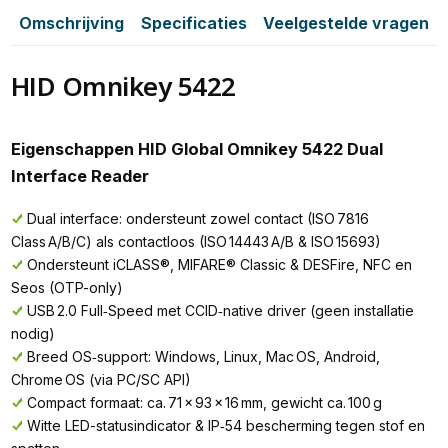
Omschrijving
Specificaties
Veelgestelde vragen
HID Omnikey 5422
Eigenschappen HID Global Omnikey 5422 Dual
Interface Reader
Dual interface: ondersteunt zowel contact (ISO 7816
Class A/B/C) als contactloos (ISO 14443 A/B & ISO 15693)
Ondersteunt iCLASS®, MIFARE® Classic & DESFire, NFC en
Seos (OTP-only)
USB 2.0 Full‑Speed met CCID‑native driver (geen installatie
nodig)
Breed OS‑support: Windows, Linux, Mac OS, Android,
Chrome OS (via PC/SC API)
Compact formaat: ca. 71 × 93 × 16 mm, gewicht ca. 100 g
Witte LED-statusindicator & IP‑54 bescherming tegen stof en