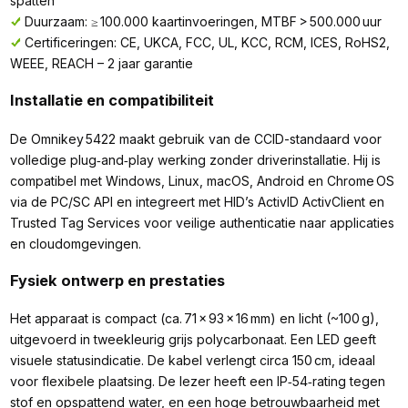
spatten
Duurzaam: ≥ 100.000 kaartinvoeringen, MTBF > 500.000 uur
Certificeringen: CE, UKCA, FCC, UL, KCC, RCM, ICES, RoHS2,
WEEE, REACH – 2 jaar garantie
Installatie en compatibiliteit
De Omnikey 5422 maakt gebruik van de CCID-standaard voor
volledige plug‑and‑play werking zonder driverinstallatie. Hij is
compatibel met Windows, Linux, macOS, Android en Chrome OS
via de PC/SC API en integreert met HID’s ActivID ActivClient en
Trusted Tag Services voor veilige authenticatie naar applicaties
en cloudomgevingen.
Fysiek ontwerp en prestaties
Het apparaat is compact (ca. 71 × 93 × 16 mm) en licht (~100 g),
uitgevoerd in tweekleurig grijs polycarbonaat. Een LED geeft
visuele statusindicatie. De kabel verlengt circa 150 cm, ideaal
voor flexibele plaatsing. De lezer heeft een IP‑54‑rating tegen
stof en opspattend water, en een hoge betrouwbaarheid met