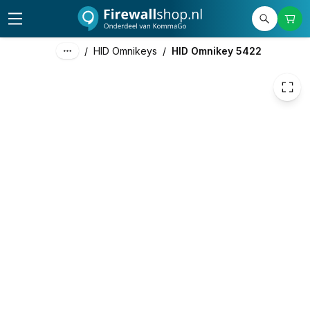
59,00
excl. btw
71,39
incl. btw
/
HID Omnikeys
/
HID Omnikey 5422