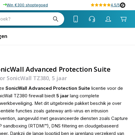
Win €300 shoptegoed
4.5/5
86
zoek?
gen
nicWall Advanced Protection Suite
or SonicWall TZ380, 5 jaar
ze
SonicWall
Advanced Protection Suite
licentie voor de
icWall TZ380 firewall biedt
5 jaar
lang complete
werkbeveiliging. Met dit uitgebreide pakket beschik je over
entiële functies zoals gateway anti-virus en intrusion
vention, aangevuld met geavanceerde diensten zoals Capture
 sandboxing (RTDMI™), DNS filtering en cloudgebaseerd
eer. Dankzij de lange looptijd ben je jarenlang verzekerd van