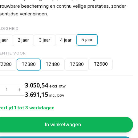
rouwbare bescherming en continu veilige prestaties, zonder
sentijdse verlengingen.
LDIGHEID
5 jaar
 jaar
2 jaar
3 jaar
4 jaar
CENTIE VOOR
TZ680
TZ280
TZ380
TZ480
TZ580
3.050,54
excl. btw
3.691,15
incl. btw
ertijd 1 tot 3 werkdagen
In winkelwagen