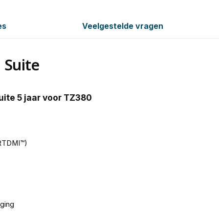
es
Veelgestelde vragen
 Suite
ite 5 jaar voor TZ380
(RTDMI™)
ging