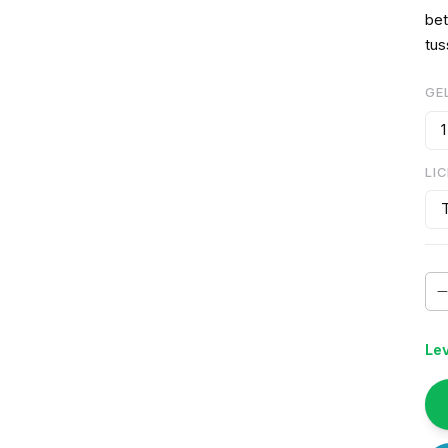
bet
tus
GE
1
LI
Lev