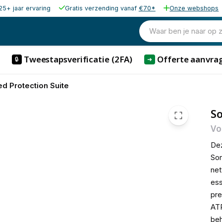
25+ jaar ervaring
Gratis verzending vanaf
€70*
Onze webshops
€ 697,
Waar ben je naar op 
Tweestapsverificatie (2FA)
Offerte aanvra
🔒
➜
d Protection Suite
So
Vo
De
Son
net
ess
pre
ATP
beh