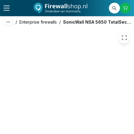
15.254,68
excl. btw
18.458,16
incl. btw
/
Enterprise firewalls
/
SonicWall NSA 5650 TotalSecure