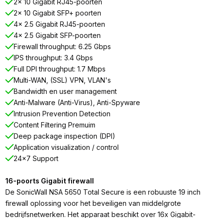
2x 10 Gigabit RJ45-poorten
2x 10 Gigabit SFP+ poorten
4x 2.5 Gigabit RJ45-poorten
4x 2.5 Gigabit SFP-poorten
Firewall throughput: 6.25 Gbps
IPS throughput: 3.4 Gbps
Full DPI throughput: 1.7 Mbps
Multi-WAN, (SSL) VPN, VLAN's
Bandwidth en user management
Anti-Malware (Anti-Virus), Anti-Spyware
Intrusion Prevention Detection
Content Filtering Premuim
Deep package inspection (DPI)
Application visualization / control
24x7 Support
16-poorts Gigabit firewall
De SonicWall NSA 5650 Total Secure is een robuuste 19 inch
firewall oplossing voor het beveiligen van middelgrote
bedrijfsnetwerken. Het apparaat beschikt over 16x Gigabit-