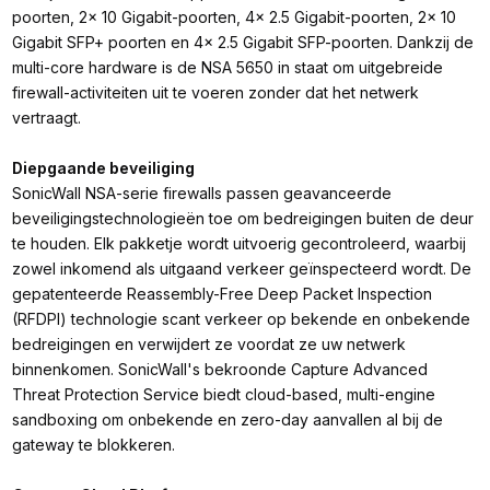
poorten, 2x 10 Gigabit-poorten, 4x 2.5 Gigabit-poorten, 2x 10
Gigabit SFP+ poorten en 4x 2.5 Gigabit SFP-poorten. Dankzij de
multi-core hardware is de NSA 5650 in staat om uitgebreide
firewall-activiteiten uit te voeren zonder dat het netwerk
vertraagt.
Diepgaande beveiliging
SonicWall NSA-serie firewalls passen geavanceerde
beveiligingstechnologieën toe om bedreigingen buiten de deur
te houden. Elk pakketje wordt uitvoerig gecontroleerd, waarbij
zowel inkomend als uitgaand verkeer geïnspecteerd wordt. De
gepatenteerde Reassembly-Free Deep Packet Inspection
(RFDPI) technologie scant verkeer op bekende en onbekende
bedreigingen en verwijdert ze voordat ze uw netwerk
binnenkomen. SonicWall's bekroonde Capture Advanced
Threat Protection Service biedt cloud-based, multi-engine
sandboxing om onbekende en zero-day aanvallen al bij de
gateway te blokkeren.