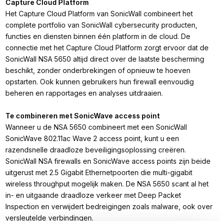
Capture Cloud Platform
Het Capture Cloud Platform van SonicWall combineert het
complete portfolio van SonicWall cybersecurity producten,
functies en diensten binnen één platform in de cloud. De
connectie met het Capture Cloud Platform zorgt ervoor dat de
SonicWall NSA 5650 altijd direct over de laatste bescherming
beschikt, zonder onderbrekingen of opnieuw te hoeven
opstarten. Ook kunnen gebruikers hun firewall eenvoudig
beheren en rapportages en analyses uitdraaien.
Te combineren met SonicWave access point
Wanneer u de NSA 5650 combineert met een SonicWall
SonicWave 802.11ac Wave 2 access point, kunt u een
razendsnelle draadloze beveiligingsoplossing creëren.
SonicWall NSA firewalls en SonicWave access points zijn beide
uitgerust met 2.5 Gigabit Ethernetpoorten die multi-gigabit
wireless throughput mogelijk maken. De NSA 5650 scant al het
in- en uitgaande draadloze verkeer met Deep Packet
Inspection en verwijdert bedreigingen zoals malware, ook over
versleutelde verbindingen.