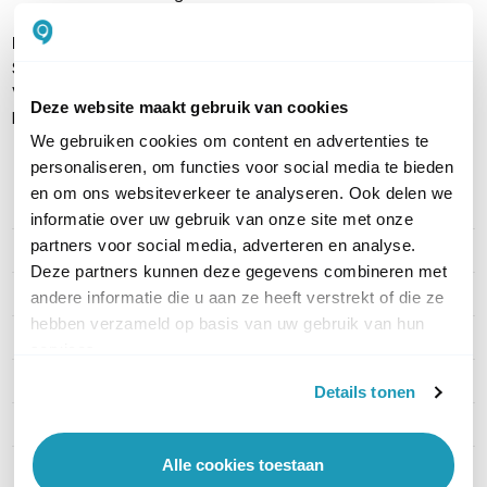
Inhoud verpakking
SonicWall NSA 5650
Voedingsadapter
Deze website maakt gebruik van cookies
Handleiding
We gebruiken cookies om content en advertenties te
personaliseren, om functies voor social media te bieden
en om ons websiteverkeer te analyseren. Ook delen we
PRODUCT DETAILS
informatie over uw gebruik van onze site met onze
partners voor social media, adverteren en analyse.
Merk
SonicWall
Deze partners kunnen deze gegevens combineren met
Artikelnummer
01-SSC-4342
andere informatie die u aan ze heeft verstrekt of die ze
hebben verzameld op basis van uw gebruik van hun
EAN
0758479043423
services.
Standaard snelheid
6,25 Gbps
Details tonen
UTM snelheid
3400 Mbps
Alle cookies toestaan
Aantal WAN poorten
1