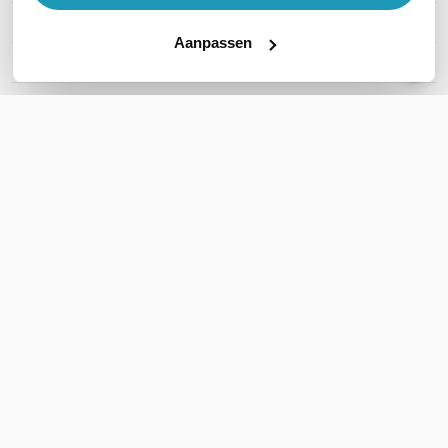
Rack mountable
Ja
Aanpassen
SFP Ondersteuning
SFP +
Toon meer
WIL JIJ ADVIES OP MAAT?
Vraag het onze experts!
Bel ons
E-mail