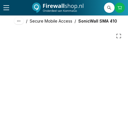
3.757,93
excl. btw
4.547,10
incl. btw
/
Secure Mobile Access
/
SonicWall SMA 410