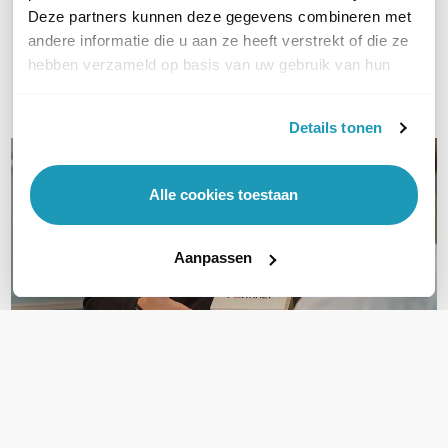
Deze partners kunnen deze gegevens combineren met
andere informatie die u aan ze heeft verstrekt of die ze
Bel ons
hebben verzameld op basis van uw gebruik van hun
services.
E-mail
Details tonen
Alle cookies toestaan
Aanpassen
OVER DIT PRODUCT
Veelgestelde vragen