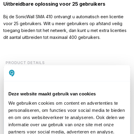
Uitbreidbare oplossing voor 25 gebruikers
Bij de SonicWall SMA 410 ontvangt u automatisch een licentie
voor 25 gebruikers. Wilt u meer gebruikers op afstand veilig
toegang bieden tot het netwerk, dan kunt u met extra licenties
dit aantal uitbreiden tot maximaal 400 gebruikers.
PRODUCT DETAILS
Merk
SonicWall
Artikelnummer
02-SSC-2801
Deze website maakt gebruik van cookies
EAN
0758479228011
We gebruiken cookies om content en advertenties te
personaliseren, om functies voor social media te bieden
en om ons websiteverkeer te analyseren. Ook delen we
WIL JIJ ADVIES OP MAAT?
informatie over uw gebruik van onze site met onze
Vraag het onze experts!
partners voor social media, adverteren en analyse.