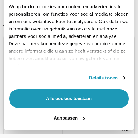
We gebruiken cookies om content en advertenties te
personaliseren, om functies voor social media te bieden
Alternatieve producten vergelijken
en om ons websiteverkeer te analyseren. Ook delen we
informatie over uw gebruik van onze site met onze
partners voor social media, adverteren en analyse.
Deze partners kunnen deze gegevens combineren met
Huidig product
andere informatie die u aan ze heeft verstrekt of die ze
hebben verzameld op basis van uw gebruik van hun
services.
Details tonen
SonicWall TZ370
SonicW
SonicWall TZ370
Alle cookies toestaan
TotalSecure
Secur
Losse unit, zonder
licenties
Advanced Edition 1 jaar
Plus
558,37
excl. btw
1.039,88
excl. btw
Advance
Aanpassen
675,63
incl. btw
1.258,25
incl. btw
1.327,6
1.606,4