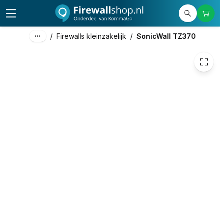
558,37
excl. btw
675,63
incl. btw
/
Firewalls kleinzakelijk
/
SonicWall TZ370