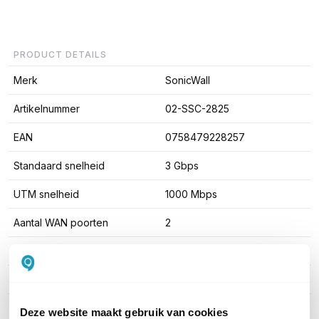
PRODUCT DETAILS
Merk
SonicWall
Artikelnummer
02-SSC-2825
EAN
0758479228257
Standaard snelheid
3 Gbps
UTM snelheid
1000 Mbps
Aantal WAN poorten
2
Rack mountable
Ja
SFP Ondersteuning
Geen SFP
Deze website maakt gebruik van cookies
Toon meer