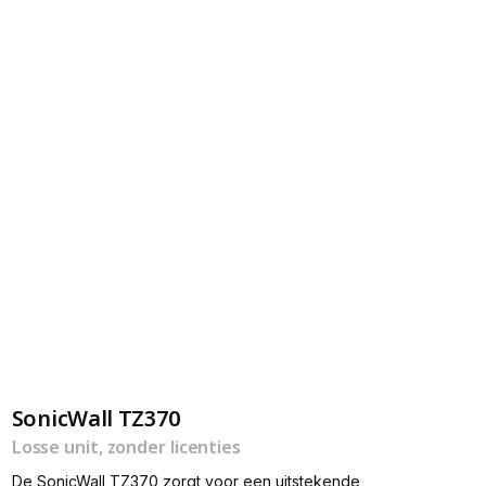
SonicWall TZ370
Losse unit, zonder licenties
De SonicWall TZ370 zorgt voor een uitstekende