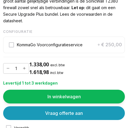
groot aantal gelijktijdige verbindingen is de SonicWall TZ380
firewall zowel snel als betrouwbaar.
Let op:
dit gaat om een
Secure Upgrade Plus bundel. Lees de voorwaarden in de
datasheet.
CONFIGURATIE
€ 250,00
KommaGo Voorconfiguratieservice
+
1.338,00
excl. btw
1.618,98
incl. btw
Levertijd 1 tot 3 werkdagen
In winkelwagen
Vraag offerte aan
Vergelijk