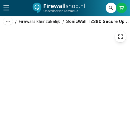
1.338,00
excl. btw
1.618,98
incl. btw
/
Firewalls kleinzakelijk
/
SonicWall TZ380 Secure Upgrade Plus