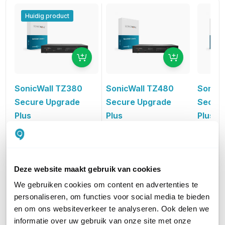
Huidig product
SonicWall TZ480
SonicW
SonicWall TZ380
Secure Upgrade
Secur
Secure Upgrade
Plus
Plus
Plus
Advanced Edition 2 jaar
Advance
Advanced Edition 2 jaar
1.988,47
915,15
1.338,00
excl. btw
e
excl. btw
2.406,05
1.107,33
1.618,98
incl. btw
incl. btw
Deze website maakt gebruik van cookies
We gebruiken cookies om content en advertenties te
STANDAARD SNELHEID
3,5 Gbps
4 Gbps
2,5 Gbp
personaliseren, om functies voor social media te bieden
en om ons websiteverkeer te analyseren. Ook delen we
informatie over uw gebruik van onze site met onze
STANDAARD SNELHEID (MPBS)
3500
4000
2500