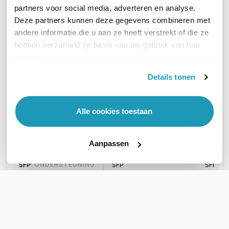
partners voor social media, adverteren en analyse.
Deze partners kunnen deze gegevens combineren met
UTM SNELHEID
1500 Mbps
2000 Mbps
1000 M
andere informatie die u aan ze heeft verstrekt of die ze
hebben verzameld op basis van uw gebruik van hun
UTM SNELHEID (MPBS)
1500
2000
1000
services.
Details tonen
AANTAL LAN POORTEN
8
8
8
AANTAL WAN POORTEN
2
2
2
Alle cookies toestaan
RACK MOUNTABLE
Ja; via rackmount kit
Ja; via rackmount kit
Ja; via 
Aanpassen
SFP ONDERSTEUNING
SFP
SFP
SFP
WIL JIJ ADVIES OP MAAT?