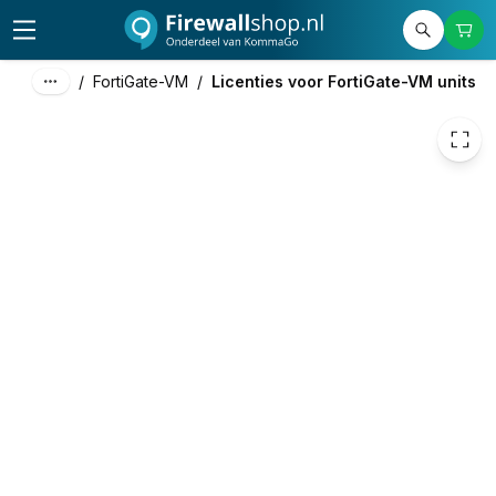
€ 156,63
/
FortiGate-VM
/
Licenties voor FortiGate-VM units