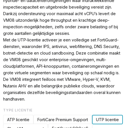
hybride- en datacenteromgevingen waar indrukwekkende
inspectiecapaciteit en uitgebreide beveiliging vereist zijn.
Dankzij ondersteuning voor maximaal acht vCPU’s levert de
VM08 uitzonderlijk hoge throughput en krachtige deep-
inspection-mogelijkheden, zelfs onder zware belasting of bij
grote aantallen gelijktijdige sessies.
Met de UTP-licentie activeer je een volledige set FortiGuard-
diensten, waaronder IPS, antivirus, webfiltering, DNS Security,
botnet-detectie en cloud sandboxing. Deze combinatie maakt
de VM08 geschikt voor enterprise-omgevingen, multi-
cloudplatformen, API-knooppunten, containeromgevingen en
grote virtuele segmenten waar beveiliging op schaal nodig is.
De VM08 integreert feilloos met VMware, Hyper-V, KVM,
Nutanix AHV en alle belangrijke publieke clouds, waardoor
organisaties dezelfde beveiligingsstandaarden overal kunnen
handhaven.
TYPE LICENTIE
ATP licentie
FortiCare Premium Support
UTP licentie