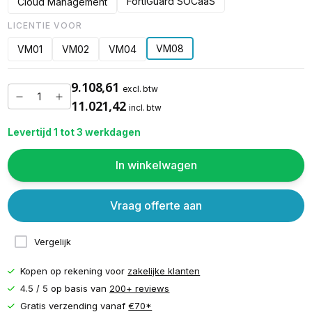
FortiGuard SOCaaS
Cloud Management
LICENTIE VOOR
VM08
VM01
VM02
VM04
9.108,61
excl. btw
11.021,42
incl. btw
Levertijd 1 tot 3 werkdagen
In winkelwagen
Vraag offerte aan
Vergelijk
Kopen op rekening voor
zakelijke klanten
4.5 / 5 op basis van
200+ reviews
Gratis verzending vanaf
€70*