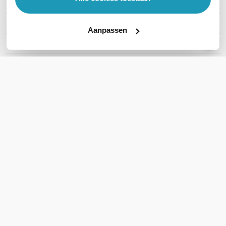
Merk
Fortinet
Artikelnummer
FC4-10-FGVVS-990-02-12
Aanpassen
Type licentie
UTP licentie
Toon meer
WIL JIJ ADVIES OP MAAT?
Vraag het onze experts!
Bel ons
E-mail