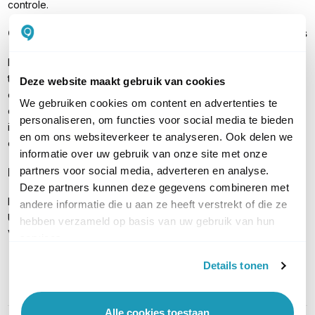
controle.
Geavanceerde beveiliging voor complexe workloads
Met krachtige deep-inspection mogelijkheden, geavanceerde
threat filtering en zero-day detectie is de VM08 een ideale
Deze website maakt gebruik van cookies
oplossing voor organisaties die bedrijfskritische applicaties
We gebruiken cookies om content en advertenties te
draaien. De UTP-bundel helpt risico’s te minimaliseren en
personaliseren, om functies voor social media te bieden
incidenten te voorkomen in omgevingen waar beschikbaarheid
en om ons websiteverkeer te analyseren. Ook delen we
en veiligheid absolute prioriteit zijn.
informatie over uw gebruik van onze site met onze
partners voor social media, adverteren en analyse.
Inhoud verpakking
Deze partners kunnen deze gegevens combineren met
Fortinet FortiGate-VM08 virtuele unit (tot 8 vCPU’s) FortiGuard
andere informatie die u aan ze heeft verstrekt of die ze
UTP beveiligingslicentie
hebben verzameld op basis van uw gebruik van hun
Volledige toegang tot FortiOS NGFW-functionaliteit
services.
Details tonen
PRODUCT DETAILS
Alle cookies toestaan