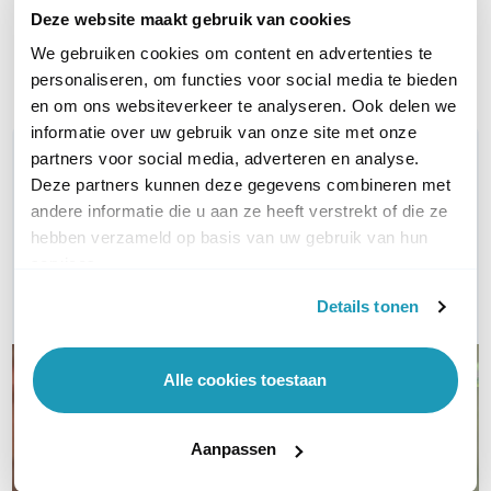
Deze website maakt gebruik van cookies
Op werkdagen voor 21:00
Op werkdagen voor 21:00
besteld, morgen in huis
besteld, morgen in huis
We gebruiken cookies om content en advertenties te
personaliseren, om functies voor social media te bieden
Vergelijk
Vergelijk
en om ons websiteverkeer te analyseren. Ook delen we
informatie over uw gebruik van onze site met onze
WIL JIJ ADVIES OP MAAT?
partners voor social media, adverteren en analyse.
Vraag het onze experts!
Deze partners kunnen deze gegevens combineren met
andere informatie die u aan ze heeft verstrekt of die ze
hebben verzameld op basis van uw gebruik van hun
Bel ons
services.
E-mail
Details tonen
Alle cookies toestaan
Aanpassen