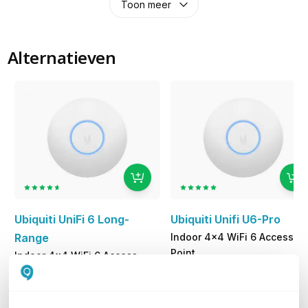
Toon meer
Alternatieven
Ubiquiti UniFi 6 Long-
Ubiquiti Unifi U6-Pro
Range
Indoor 4x4 WiFi 6 Access
Point
Indoor 4x4 WiFi 6 Access
142,93
excl. btw
Point
172,95
incl. btw
198,83
excl. btw
240,58
incl. btw