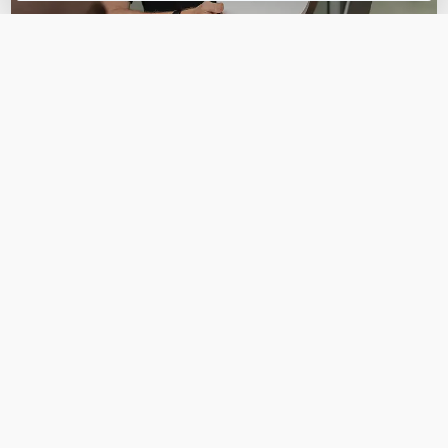
OVER DIT PRODUCT
Veelgestelde vragen
Is de Ubiquiti UniFi 6 Extender ook geschikt
voor de Ubiquiti UAP-AC-LR?
Stel een vraag
REVIEWS
(
2
)
Ga naar Trusted Shops reviews
plug-and-play zoals het hoort
5/5