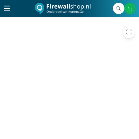
153,14
excl. btw
185,30
incl. btw