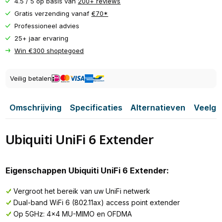
4.5 / 5 op basis van
200+ reviews
Gratis verzending vanaf
€70*
Professioneel advies
25+ jaar ervaring
Win €300 shoptegoed
Veilig betalen
Omschrijving
Specificaties
Alternatieven
Veelge
Ubiquiti UniFi 6 Extender
Eigenschappen Ubiquiti UniFi 6 Extender:
Vergroot het bereik van uw UniFi netwerk
Dual-band WiFi 6 (802.11ax) access point extender
Op 5GHz: 4x4 MU-MIMO en OFDMA