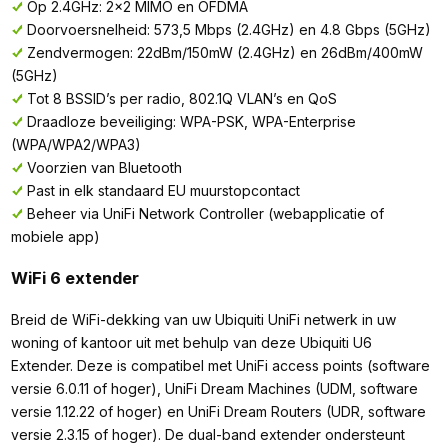
Op 2.4GHz: 2x2 MIMO en OFDMA
Doorvoersnelheid: 573,5 Mbps (2.4GHz) en 4.8 Gbps (5GHz)
Zendvermogen: 22dBm/150mW (2.4GHz) en 26dBm/400mW
(5GHz)
Tot 8 BSSID’s per radio, 802.1Q VLAN’s en QoS
Draadloze beveiliging: WPA-PSK, WPA-Enterprise
(WPA/WPA2/WPA3)
Voorzien van Bluetooth
Past in elk standaard EU muurstopcontact
Beheer via UniFi Network Controller (webapplicatie of
mobiele app)
WiFi 6 extender
Breid de WiFi-dekking van uw Ubiquiti UniFi netwerk in uw
woning of kantoor uit met behulp van deze Ubiquiti U6
Extender. Deze is compatibel met UniFi access points (software
versie 6.0.11 of hoger), UniFi Dream Machines (UDM, software
versie 1.12.22 of hoger) en UniFi Dream Routers (UDR, software
versie 2.3.15 of hoger). De dual-band extender ondersteunt