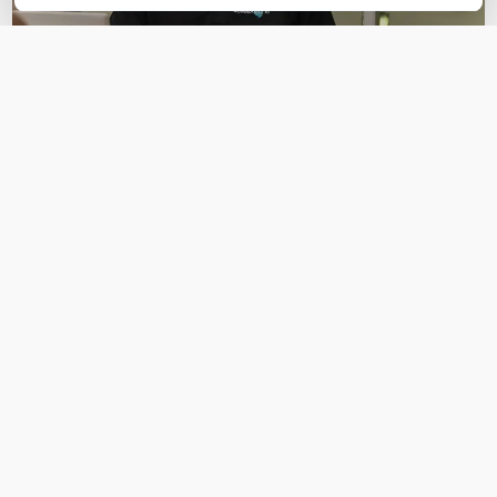
OVER DIT PRODUCT
Veelgestelde vragen
Geen vragen gevonden
Stel een vraag
REVIEWS
(
0
)
Ga naar Trusted Shops reviews
Wees de eerste die een review schrijft!