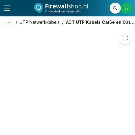
€ 1,15
/
UTP Netwerkkabels
/
ACT UTP Kabels Cat5e en Cat6a