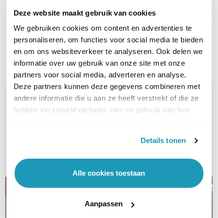
Type kabel
UTP Cat5e
Deze website maakt gebruik van cookies
Kleur
Blauw
We gebruiken cookies om content en advertenties te
personaliseren, om functies voor social media te bieden
Toon meer
en om ons websiteverkeer te analyseren. Ook delen we
informatie over uw gebruik van onze site met onze
partners voor social media, adverteren en analyse.
Deze partners kunnen deze gegevens combineren met
WIL JIJ ADVIES OP MAAT?
andere informatie die u aan ze heeft verstrekt of die ze
Vraag het onze experts!
hebben verzameld op basis van uw gebruik van hun
services.
Bel ons
Details tonen
E-mail
Alle cookies toestaan
Aanpassen