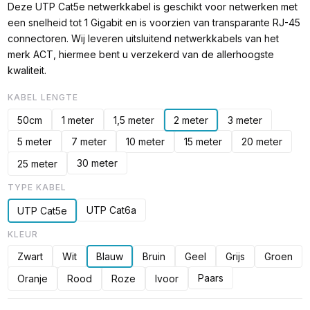
Deze UTP Cat5e netwerkkabel is geschikt voor netwerken met
een snelheid tot 1 Gigabit en is voorzien van transparante RJ-45
connectoren. Wij leveren uitsluitend netwerkkabels van het
merk ACT, hiermee bent u verzekerd van de allerhoogste
kwaliteit.
KABEL LENGTE
50cm
1 meter
1,5 meter
2 meter
3 meter
5 meter
7 meter
10 meter
15 meter
20 meter
30 meter
25 meter
TYPE KABEL
UTP Cat6a
UTP Cat5e
KLEUR
Zwart
Wit
Blauw
Bruin
Geel
Grijs
Groen
Paars
Oranje
Rood
Roze
Ivoor