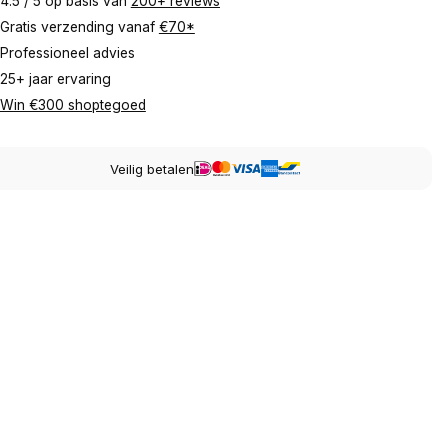
4.5 / 5 op basis van
200+ reviews
Gratis verzending vanaf
€70*
Professioneel advies
25+ jaar ervaring
Win €300 shoptegoed
Veilig betalen