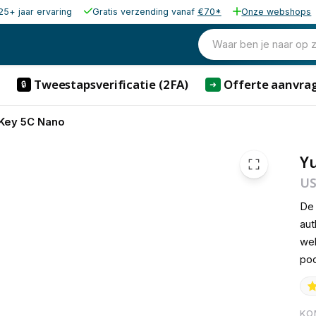
25+ jaar ervaring
Gratis verzending vanaf
€70*
Onze webshops
76,50
excl. b
92,57
Waar ben je naar op 
incl. b
Tweestapsverificatie (2FA)
Offerte aanvra
🔒
➜
iKey 5C Nano
Y
US
D
aut
web
poo
KO