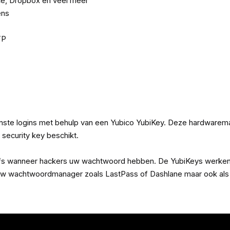
ce, Dropbox en veel meer
ens
TP
te logins met behulp van een Yubico YubiKey. Deze hardwaremati
ecurity key beschikt.
elfs wanneer hackers uw wachtwoord hebben. De YubiKeys werken o
op uw wachtwoordmanager zoals LastPass of Dashlane maar ook als 