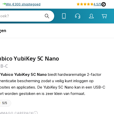
Win €300 shoptegoed
4.5/5
tw
zoek?
tw
gen
ubico YubiKey 5C Nano
B-C
e
Yubico YubiKey 5C Nano
biedt hardwarematige 2-factor
henticatie bescherming zodat u veilig kunt inloggen op
sites en applicaties. De YubiKey 5C Nano kan in een USB-C
rt worden gestoken en is zeer klein van formaat.
5/5
MMAGO CAREPACK