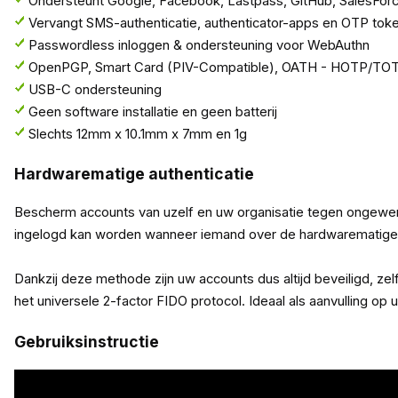
Ondersteunt Google, Facebook, Lastpass, GitHub, SalesFor
Vervangt SMS-authenticatie, authenticator-apps en OTP tok
Passwordless inloggen & ondersteuning voor WebAuthn
OpenPGP, Smart Card (PIV-Compatible), OATH - HOTP/TO
USB-C ondersteuning
Geen software installatie en geen batterij
Slechts 12mm x 10.1mm x 7mm en 1g
Hardwarematige authenticatie
Bescherm accounts van uzelf en uw organisatie tegen ongewens
ingelogd kan worden wanneer iemand over de hardwarematige s
Dankzij deze methode zijn uw accounts dus altijd beveiligd, z
het universele 2-factor FIDO protocol. Ideaal als aanvulling 
Gebruiksinstructie