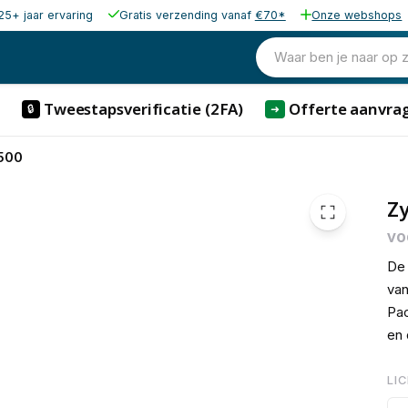
25+ jaar ervaring
Gratis verzending vanaf
€70*
Onze webshops
€ 47,
Waar ben je naar op 
Tweestapsverificatie (2FA)
Offerte aanvra
🔒
➜
 500
Zy
vo
De 
van
Pac
en 
LI