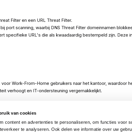
eat Filter en een URL Threat Filter.
 bij port scanning, waarbij DNS Threat Filter domeinnamen blokkee
eert specifieke URL's die als kwaadaardig bestempeld zijn. Deze 
 voor Work-From-Home gebruikers naar het kantoor, waardoor hetz
teit verhoogt en IT-ondersteuning vergemakkelijkt.
bruik van cookies
ie die gebruikers toegang geeft tot een breed scala aan geavanc
 content en advertenties te personaliseren, om functies voor so
seerde interface die eenvoudig te begrijpen is. De licentie bied
everkeer te analyseren. Ook delen we informatie over uw gebru
en beheerstrategieën, een eenvoudig te gebruiken netwerkbeheer