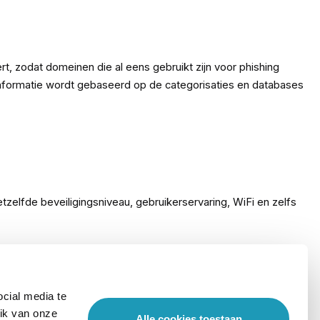
rt, zodat domeinen die al eens gebruikt zijn voor phishing
informatie wordt gebaseerd op de categorisaties en databases
elfde beveiligingsniveau, gebruikerservaring, WiFi en zelfs
eerde netwerkbeheerfuncties. Met deze licentie beheren
cial media te
t gebruikers toegang tot een wizard-gestuurde draadloze
ik van onze
Alle cookies toestaan
dashboard en een mobiel beheerplatform. Met deze licentie