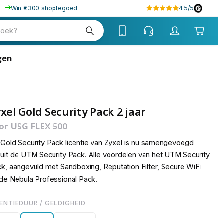
Win €300 shoptegoed
4.5/5
43
zoek?
gen
xel Gold Security Pack 2 jaar
or USG FLEX 500
Gold Security Pack licentie van Zyxel is nu samengevoegd
uit de UTM Security Pack. Alle voordelen van het UTM Security
k, aangevuld met Sandboxing, Reputation Filter, Secure WiFi
de Nebula Professional Pack.
CENTIEDUUR / GELDIGHEID