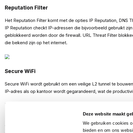
Reputation Filter
Het Reputation Filter komt met de opties IP Reputation, DNS Thr
IP Reputation checkt IP-adressen die bijvoorbeeld gebruikt zijn
geblokkeerd worden door de firewall. URL Threat Filter blokk
die bekend zijn op het internet.
Secure WiFi
Secure WiFi wordt gebruikt om een veilige L2 tunnel te bouwen
IP-adres als op kantoor wordt gegarandeerd, wat de productivi
Nebula Professional Pack
Deze website maakt ge
De Zyxel Nebula Professional Pack is een geavanceerde licent
We gebruiken cookies om
gebruikers hun netwerk met een gebruiksvriendelijke, web-geba
bieden en om ons websit
configuratie, beheer van de netwerkapparaten, beveiligings- 