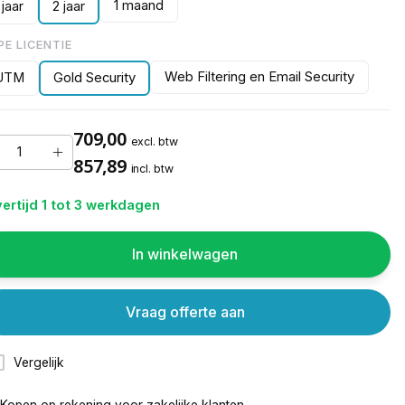
1 maand
 jaar
2 jaar
PE LICENTIE
Web Filtering en Email Security
UTM
Gold Security
709,00
excl. btw
857,89
incl. btw
ertijd 1 tot 3 werkdagen
In winkelwagen
Vraag offerte aan
Vergelijk
Kopen op rekening voor
zakelijke klanten