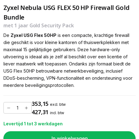
Zyxel Nebula USG FLEX 50 HP Firewall Gold
Bundle
met 1 jaar Gold Security Pack
De
Zyxel USG Flex 50HP
is een compacte, krachtige firewall
die geschikt is voor kleine kantoren of thuiswerkplekken met
maximaal 15 gelijktijdige gebruikers. Deze hardware-only
uitvoering is ideaal als je zelf al beschikt over een licentie of
liever maatwerk wilt toepassen. Ondanks zijn formaat biedt de
USG Flex 50HP betrouwbare netwerkbeveiliging, inclusief
DDoS-bescherming, VPN-functionaliteit en ondersteuning voor
meerdere beveiligingsprotocollen.
353,15
excl. btw
427,31
incl. btw
Levertijd 1 tot 3 werkdagen
In winkelwagen