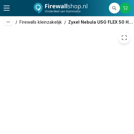
353,15
excl. btw
427,31
incl. btw
/
Firewalls kleinzakelijk
/
Zyxel Nebula USG FLEX 50 HP Firewall Gold Bundle