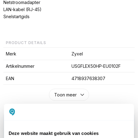
Netstroomadapter
LAN-kabel (RJ-45)
Snelstartgids
PRODUCT DETAILS
Merk
Zyxel
Artikelnummer
USGFLEX50HP-EU0102F
EAN
4718937638307
Toon meer
WIL JIJ ADVIES OP MAAT?
Vraag het onze experts!
Deze website maakt gebruik van cookies