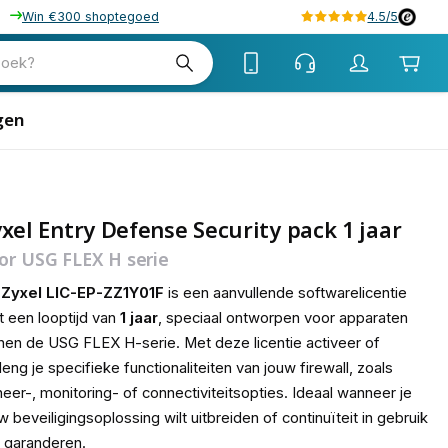
Win €300 shoptegoed
4.5/5
01
zoek?
gen
xel Entry Defense Security pack 1 jaar
or USG FLEX H serie
e
Zyxel LIC-EP-ZZ1Y01F
is een aanvullende softwarelicentie
 een looptijd van
1 jaar
, speciaal ontworpen voor apparaten
nen de USG FLEX H-serie. Met deze licentie activeer of
leng je specifieke functionaliteiten van jouw firewall, zoals
eer-, monitoring- of connectiviteitsopties. Ideaal wanneer je
w beveiligingsoplossing wilt uitbreiden of continuïteit in gebruik
t garanderen.