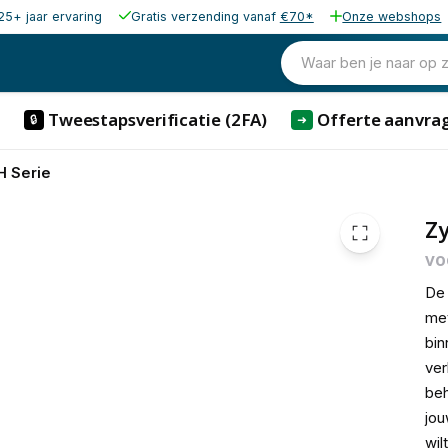
25+ jaar ervaring
Gratis verzending vanaf
€70*
Onze webshops
€ 80,
Waar ben je naar op 
Tweestapsverificatie (2FA)
Offerte aanvra
🔒
➜
H Serie
Zy
vo
D
met
bin
ver
beh
jou
wil