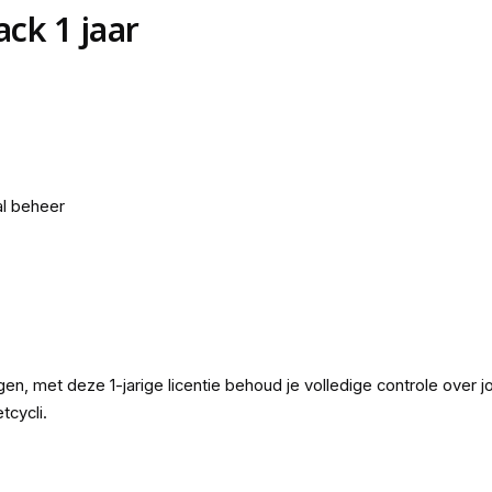
ack 1 jaar
al beheer
gen, met deze 1-jarige licentie behoud je volledige controle over j
tcycli.