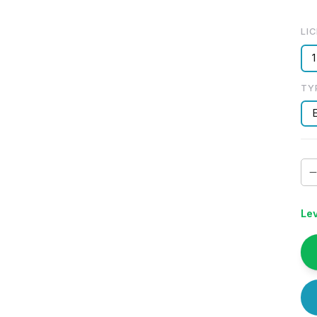
LI
1
TY
Lev