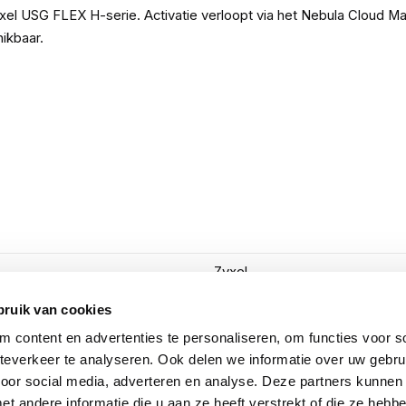
yxel USG FLEX H-serie. Activatie verloopt via het Nebula Cloud M
hikbaar.
Zyxel
LIC-EP-ZZ1Y01F
bruik van cookies
 content en advertenties te personaliseren, om functies voor so
4718937638680
everkeer te analyseren. Ook delen we informatie over uw gebru
voor social media, adverteren en analyse. Deze partners kunnen
Toon meer
 andere informatie die u aan ze heeft verstrekt of die ze heb