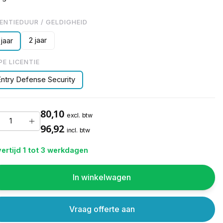
CENTIEDUUR / GELDIGHEID
2 jaar
 jaar
PE LICENTIE
Entry Defense Security
80,10
excl. btw
96,92
incl. btw
ertijd 1 tot 3 werkdagen
In winkelwagen
Vraag offerte aan