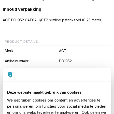
Inhoud verpakking
ACT DD1952 CAT6A U/FTP slimline patchkabel (0,25 meter)
PRODUCT DETAILS
Merk
ACT
Artikelnummer
DD1952
EAN
8716065552751
Kabel lengte
0,25 meter
Type kabel
UTP Cat6a
Deze website maakt gebruik van cookies
We gebruiken cookies om content en advertenties te
Kleur
Zwart
personaliseren, om functies voor social media te bieden
en om ons websiteverkeer te analyseren. Ook delen we