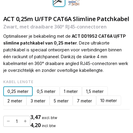
ACT 0,25m U/FTP CAT6A Slimline Patchkabel
Zwart, met draaibare 360° RJ45-connectoren
Optimaliseer je bekabeling met de
ACT DD1952 CAT6A U/FTP
slimline patchkabel van 0,25 meter
. Deze ultrakorte
patchkabel is speciaal ontworpen voor verbindingen binnen
één rackunit of patchpaneel. Dankzij de slanke 4 mm
kabelmantel en 360° draaibare angled RJ45-connectoren werk
je overzichtelijk en zonder overtollige kabellengte.
KABEL LENGTE
0,25 meter
0,5 meter
1 meter
1,5 meter
10 meter
2 meter
3 meter
5 meter
7 meter
3,47
excl. btw
4,20
incl. btw