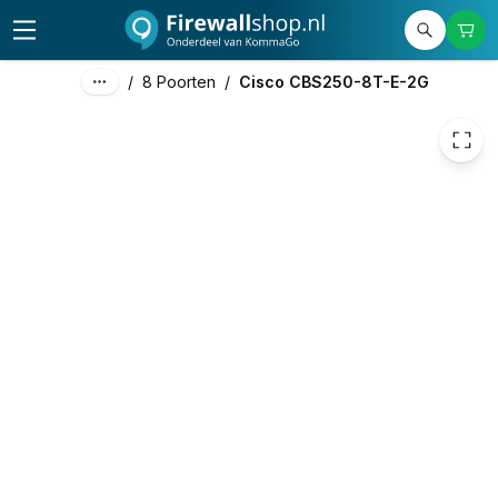
/
8 Poorten
/
Cisco CBS250-8T-E-2G