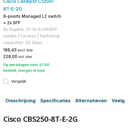
Cisco Catalyst C1200-
8T-E-2G
8-poorts Managed L2 switch
+ 2x SFP
8x Gigabit, 2x 1G RJ45/SFP
combo | Fanless | Switching
capaciteit: 20 Gbps
188,43
excl. btw
228,00
incl. btw
Op werkdagen voor 21:00
besteld, morgen in huis
Vergelijk
Omschrijving
Specificaties
Alternatieven
Veelge
Cisco CBS250-8T-E-2G