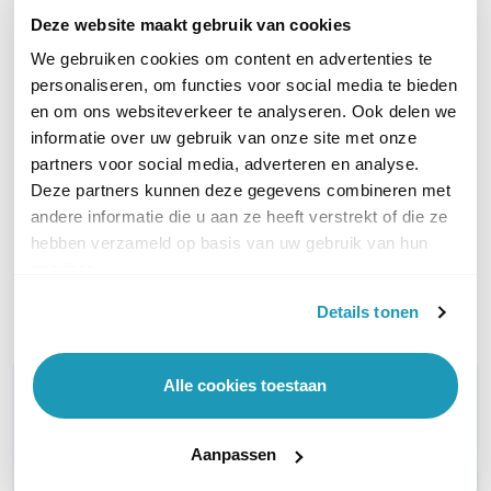
Deze website maakt gebruik van cookies
We gebruiken cookies om content en advertenties te
personaliseren, om functies voor social media te bieden
Cisco Catalyst C1200-8T-
en om ons websiteverkeer te analyseren. Ook delen we
E-2G
informatie over uw gebruik van onze site met onze
8-poorts Managed L2 switch
partners voor social media, adverteren en analyse.
+ 2x SFP
Deze partners kunnen deze gegevens combineren met
188,43
excl. btw
andere informatie die u aan ze heeft verstrekt of die ze
228,00
incl. btw
hebben verzameld op basis van uw gebruik van hun
Op werkdagen voor 21:00
services.
besteld, morgen in huis
Details tonen
Vergelijk
Alle cookies toestaan
WIL JIJ ADVIES OP MAAT?
Vraag het onze experts!
Aanpassen
Bel ons