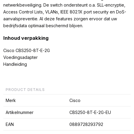
netwerkbeveiliging. De switch ondersteunt o.a. SLL-encryptie,
Access Control Lists, VLANs, IEEE 802.1X port security en DoS-
aanvalspreventie. Al deze features zorgen ervoor dat uw
bedrijfsdata optimaal beschermd blijven.
Inhoud verpakking
Cisco CBS250-8T-E-2G
Voedingsadapter
Handleiding
PRODUCT DETAILS
Merk
Cisco
Artikelnummer
CBS250-8T-E-2G-EU
EAN
0889728293792