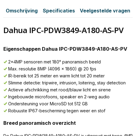
Omschrijving
Specificaties
Veelgestelde vragen
Dahua IPC-PDW3849-A180-AS-PV
Eigenschappen Dahua IPC-PDW3849-A180-AS-PV
2×4MP sensoren met 180° panoramisch beeld
Max. resolutie 8MP (4096 × 1860) @ 20 fps
IR-bereik tot 25 meter en warm licht tot 20 meter
Slimme detectie: tripwire, intrusion, loitering, stay detection
Actieve afschrikking met rood/blauw licht en sirene
Ingebouwde microfoons, speaker en 2-weg audio
Ondersteuning voor MicroSD tot 512 GB
Robuuste IP67-bescherming tegen weer en stof
Breed panoramisch overzicht
De Dahua IPC-PDW3849-A180-AS-PV is uitgerust met twee 4MP