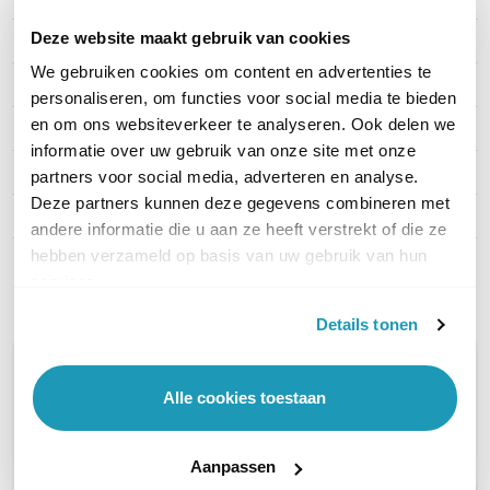
Deze website maakt gebruik van cookies
Kijken via App
Android en iOS
We gebruiken cookies om content en advertenties te
Geheugenkaart slot
Ja, MicroSD
personaliseren, om functies voor social media te bieden
en om ons websiteverkeer te analyseren. Ook delen we
Kleur
Zwart
informatie over uw gebruik van onze site met onze
Type behuizing
Metaal
partners voor social media, adverteren en analyse.
Deze partners kunnen deze gegevens combineren met
Aantal streams
3x
andere informatie die u aan ze heeft verstrekt of die ze
hebben verzameld op basis van uw gebruik van hun
Toon meer
services.
Details tonen
WIL JIJ ADVIES OP MAAT?
Alle cookies toestaan
Vraag het onze experts!
Bel ons
Aanpassen