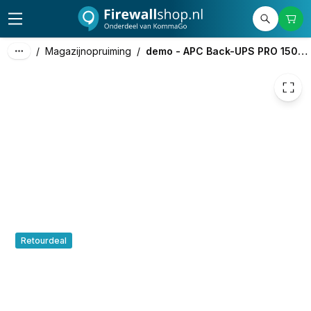
299,00
excl. btw
361,79
incl. btw
/
Magazijnopruiming
/
demo - APC Back-UPS PRO 1500VA
Retourdeal