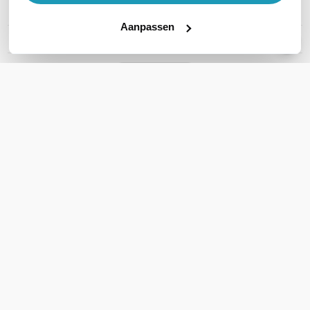
Uitgangsvermogen
1500VA
Aanpassen
Auto shutdown
Ja
Toon meer
WIL JIJ ADVIES OP MAAT?
Vraag het onze experts!
Bel ons
E-mail