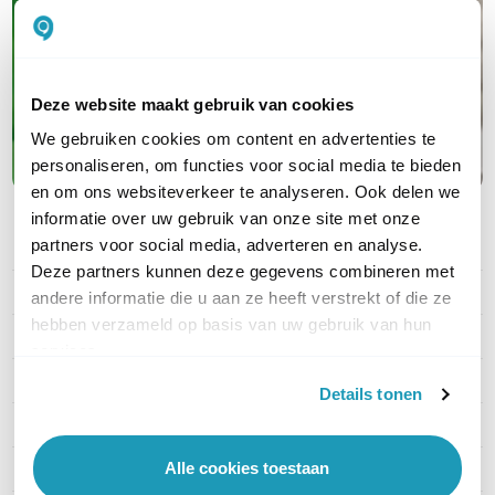
Van UPS en PDU tot serverkasten en
garanties; jouw complete oplossing van
A tot Z
Deze website maakt gebruik van cookies
We gebruiken cookies om content en advertenties te
Maak kennis met APC
personaliseren, om functies voor social media te bieden
en om ons websiteverkeer te analyseren. Ook delen we
informatie over uw gebruik van onze site met onze
partners voor social media, adverteren en analyse.
PRODUCT DETAILS
Deze partners kunnen deze gegevens combineren met
Merk
APC
andere informatie die u aan ze heeft verstrekt of die ze
hebben verzameld op basis van uw gebruik van hun
Artikelnummer
dd-BR1500G-FR
services.
EAN
0731304268734
Details tonen
Vermogen
865 Watt
Alle cookies toestaan
Type aansluiting
Schuko