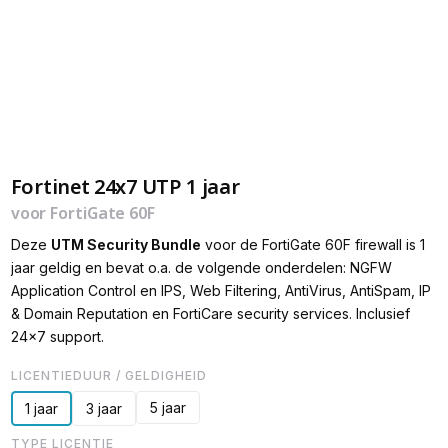
Fortinet 24x7 UTP 1 jaar
voor FortiGate 60F
Deze
UTM Security Bundle
voor de FortiGate 60F firewall is 1
jaar geldig en bevat o.a. de volgende onderdelen: NGFW
Application Control en IPS, Web Filtering, AntiVirus, AntiSpam, IP
& Domain Reputation en FortiCare security services. Inclusief
24x7 support.
LICENTIEDUUR / GELDIGHEID
5 jaar
1 jaar
3 jaar
TYPE LICENTIE