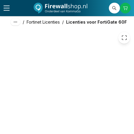
€ 180,79
/
Fortinet Licenties
/
Licenties voor FortiGate 60F