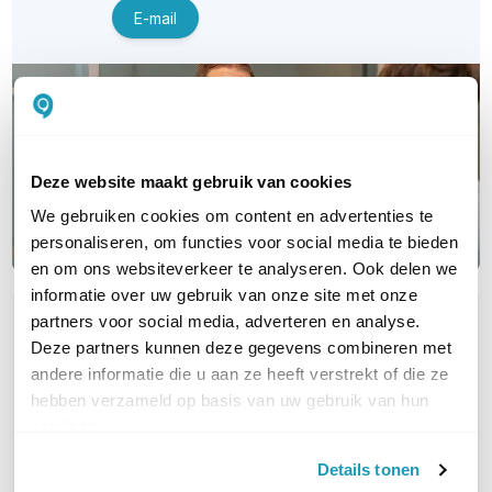
E-mail
Deze website maakt gebruik van cookies
We gebruiken cookies om content en advertenties te
personaliseren, om functies voor social media te bieden
en om ons websiteverkeer te analyseren. Ook delen we
informatie over uw gebruik van onze site met onze
partners voor social media, adverteren en analyse.
OVER DIT PRODUCT
Deze partners kunnen deze gegevens combineren met
Veelgestelde vragen
andere informatie die u aan ze heeft verstrekt of die ze
hebben verzameld op basis van uw gebruik van hun
Geen vragen gevonden
services.
Stel een vraag
Details tonen