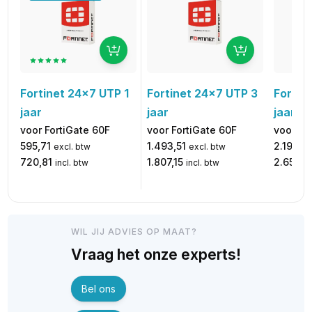
Fortinet 24x7 UTP 1
Fortinet 24x7 UTP 3
Fortin
jaar
jaar
jaar
voor FortiGate 60F
voor FortiGate 60F
voor Fo
595,71
1.493,51
2.194,19
excl. btw
excl. btw
720,81
1.807,15
2.654,9
incl. btw
incl. btw
WIL JIJ ADVIES OP MAAT?
Vraag het onze experts!
Bel ons