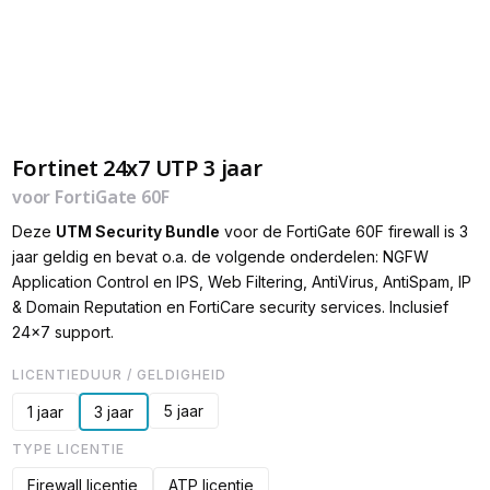
Fortinet 24x7 UTP 3 jaar
voor FortiGate 60F
Deze
UTM Security Bundle
voor de FortiGate 60F firewall is 3
jaar geldig en bevat o.a. de volgende onderdelen: NGFW
Application Control en IPS, Web Filtering, AntiVirus, AntiSpam, IP
& Domain Reputation en FortiCare security services. Inclusief
24x7 support.
LICENTIEDUUR / GELDIGHEID
5 jaar
1 jaar
3 jaar
TYPE LICENTIE
Firewall licentie
ATP licentie