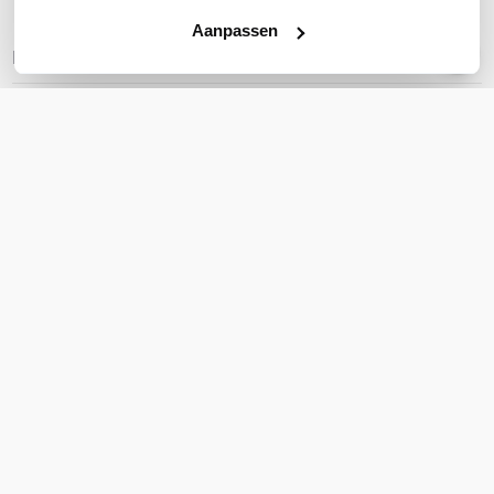
Aanpassen
REVIEWS
(
0
)
Ga naar Trusted Shops reviews
Wees de eerste die een review schrijft!
Schrijf een review
Accessoires