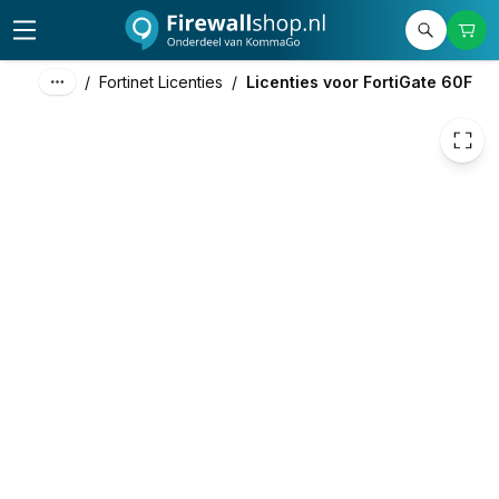
€ 180,79
/
Fortinet Licenties
/
Licenties voor FortiGate 60F