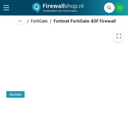
€ 625,44
/
FortiGate
/
Fortinet FortiGate 40F Firewall
Bundel