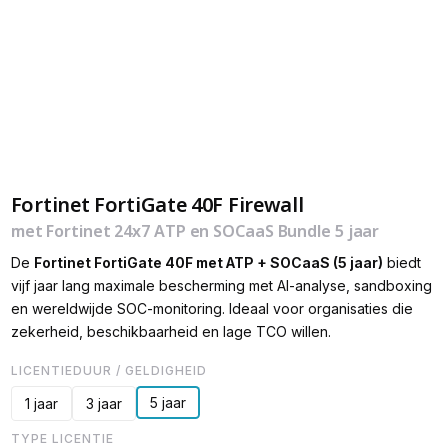
Fortinet FortiGate 40F Firewall
met Fortinet 24x7 ATP en SOCaaS Bundle 5 jaar
De
Fortinet FortiGate 40F met ATP + SOCaaS (5 jaar)
biedt
vijf jaar lang maximale bescherming met AI-analyse, sandboxing
en wereldwijde SOC-monitoring. Ideaal voor organisaties die
zekerheid, beschikbaarheid en lage TCO willen.
LICENTIEDUUR / GELDIGHEID
5 jaar
1 jaar
3 jaar
TYPE LICENTIE