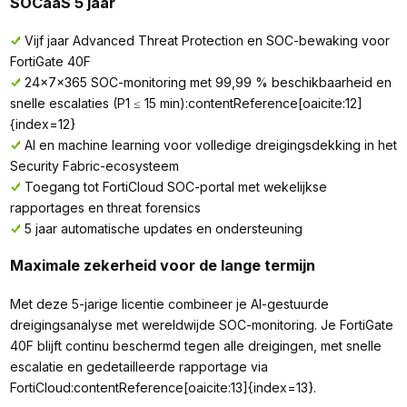
SOCaaS 5 jaar
Vijf jaar Advanced Threat Protection en SOC-bewaking voor
FortiGate 40F
24×7×365 SOC-monitoring met 99,99 % beschikbaarheid en
snelle escalaties (P1 ≤ 15 min):contentReference[oaicite:12]
{index=12}
AI en machine learning voor volledige dreigingsdekking in het
Security Fabric-ecosysteem
Toegang tot FortiCloud SOC-portal met wekelijkse
rapportages en threat forensics
5 jaar automatische updates en ondersteuning
Maximale zekerheid voor de lange termijn
Met deze 5-jarige licentie combineer je AI-gestuurde
dreigingsanalyse met wereldwijde SOC-monitoring. Je FortiGate
40F blijft continu beschermd tegen alle dreigingen, met snelle
escalatie en gedetailleerde rapportage via
FortiCloud:contentReference[oaicite:13]{index=13}.