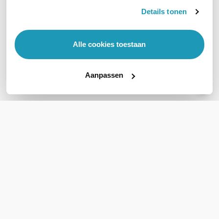
OVER DIT PRODUCT
Details tonen
Veelgestelde vragen
Geen vragen gevonden
Alle cookies toestaan
Stel een vraag
Aanpassen
REVIEWS
(
0
)
Ga naar Trusted Shops reviews
Wees de eerste die een review schrijft!
Schrijf een review
Accessoires