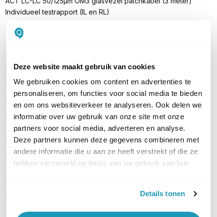
ACT LC-LC 50/125µm OM3 glasvezel patchkabel (3 meter)
Individueel testrapport (IL en RL)
PRODUCT DETAILS
Deze website maakt gebruik van cookies
Merk
ACT
We gebruiken cookies om content en advertenties te
Artikelnummer
RL9603
personaliseren, om functies voor social media te bieden
en om ons websiteverkeer te analyseren. Ook delen we
EAN
8716065229387
informatie over uw gebruik van onze site met onze
partners voor social media, adverteren en analyse.
Vezel
50/125µm OM3
Deze partners kunnen deze gegevens combineren met
Duplex of simplex
Duplex
andere informatie die u aan ze heeft verstrekt of die ze
hebben verzameld op basis van uw gebruik van hun
Kabel lengte
3 meter
services.
Connector type
LC - LC
Details tonen
Toon meer