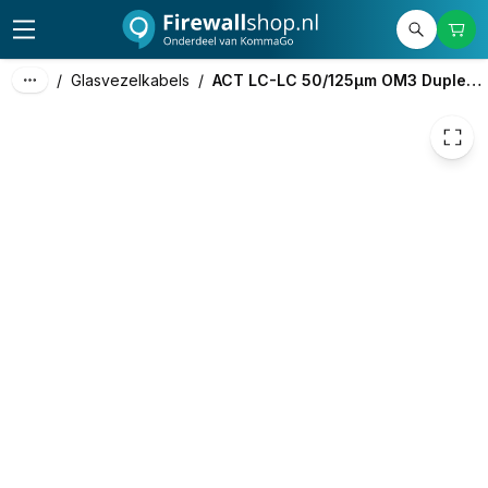
€ 9,60
/
Glasvezelkabels
/
ACT LC-LC 50/125µm OM3 Duplex Fiber