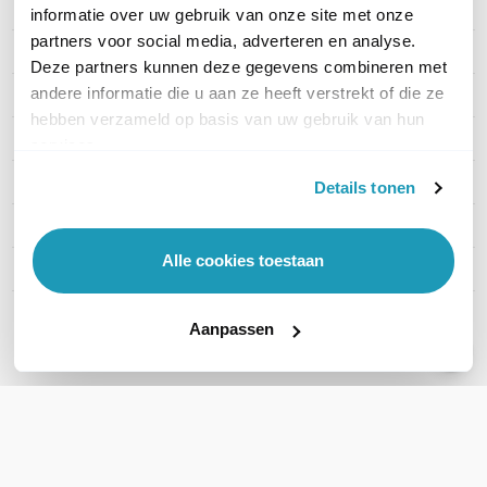
Artikelnummer
ES210X-M2
informatie over uw gebruik van onze site met onze
partners voor social media, adverteren en analyse.
EAN
1210002600743
Deze partners kunnen deze gegevens combineren met
andere informatie die u aan ze heeft verstrekt of die ze
Aantal LAN poorten
8
hebben verzameld op basis van uw gebruik van hun
PoE
Zonder PoE
services.
Managed / Unmanaged
Managed
Details tonen
Rack mountable
Nee
Alle cookies toestaan
SFP Ondersteuning
SFP +
Toon meer
Aanpassen
WIL JIJ ADVIES OP MAAT?
Vraag het onze experts!