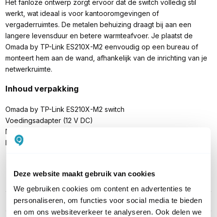
Het fanloze ontwerp zorgt ervoor dat de switch volledig stil
werkt, wat ideaal is voor kantooromgevingen of
vergaderruimtes. De metalen behuizing draagt bij aan een
langere levensduur en betere warmteafvoer. Je plaatst de
Omada by TP-Link ES210X-M2 eenvoudig op een bureau of
monteert hem aan de wand, afhankelijk van de inrichting van je
netwerkruimte.
Inhoud verpakking
Omada by TP-Link ES210X-M2 switch
Voedingsadapter (12 V DC)
Montagemateriaal
Installatiehandleiding
Deze website maakt gebruik van cookies
PRODUCT DETAILS
We gebruiken cookies om content en advertenties te
personaliseren, om functies voor social media te bieden
Merk
TP-Link
en om ons websiteverkeer te analyseren. Ook delen we