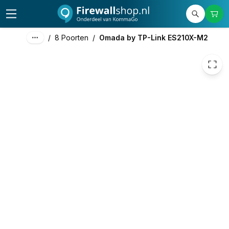
87,58
excl. btw
105,97
incl. btw
/
8 Poorten
/
Omada by TP-Link ES210X-M2