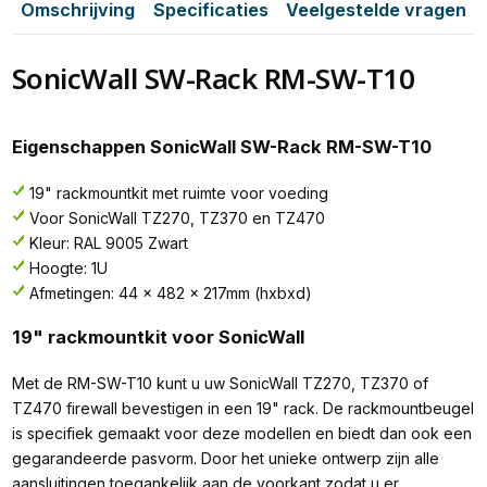
Omschrijving
Specificaties
Veelgestelde vragen
SonicWall SW-Rack RM-SW-T10
Eigenschappen SonicWall SW-Rack RM-SW-T10
19" rackmountkit met ruimte voor voeding
Voor SonicWall TZ270, TZ370 en TZ470
Kleur: RAL 9005 Zwart
Hoogte: 1U
Afmetingen: 44 x 482 x 217mm (hxbxd)
19" rackmountkit voor SonicWall
Met de RM-SW-T10 kunt u uw SonicWall TZ270, TZ370 of
TZ470 firewall bevestigen in een 19" rack. De rackmountbeugel
is specifiek gemaakt voor deze modellen en biedt dan ook een
gegarandeerde pasvorm. Door het unieke ontwerp zijn alle
aansluitingen toegankelijk aan de voorkant zodat u er