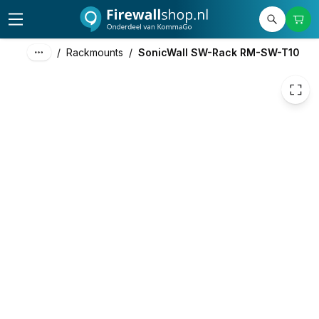
/
Rackmounts
/
SonicWall SW-Rack RM-SW-T10