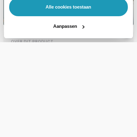
Alle cookies toestaan
Aanpassen
OVER DIT PRODUCT
Veelgestelde vragen
Geen vragen gevonden
Stel een vraag
REVIEWS
(
0
)
Ga naar Trusted Shops reviews
Wees de eerste die een review schrijft!