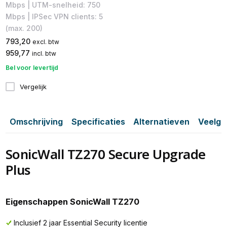
Mbps | UTM-snelheid: 750
Mbps | IPSec VPN clients: 5
(max. 200)
793,20
excl. btw
959,77
incl. btw
Bel voor levertijd
Vergelijk
Omschrijving
Specificaties
Alternatieven
Veelge
SonicWall TZ270 Secure Upgrade
Plus
Eigenschappen SonicWall TZ270
Inclusief 2 jaar Essential Security licentie