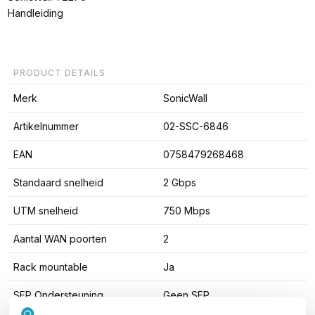
Handleiding
PRODUCT DETAILS
Merk
SonicWall
Artikelnummer
02-SSC-6846
EAN
0758479268468
Standaard snelheid
2 Gbps
UTM snelheid
750 Mbps
Aantal WAN poorten
2
Rack mountable
Ja
SFP Ondersteuning
Geen SFP