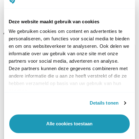
Toon meer
Deze website maakt gebruik van cookies
Alternatieve producten vergelijken
We gebruiken cookies om content en advertenties te
personaliseren, om functies voor social media te bieden
en om ons websiteverkeer te analyseren. Ook delen we
informatie over uw gebruik van onze site met onze
Huidig product
partners voor social media, adverteren en analyse.
Deze partners kunnen deze gegevens combineren met
andere informatie die u aan ze heeft verstrekt of die ze
hebben verzameld op basis van uw gebruik van hun
services.
SonicWall TZ270
SonicW
SonicWall TZ270
Details tonen
Losse unit, zonder
Secur
Secure Upgrade
licenties
Plus
Plus
398,60
excl. btw
Alle cookies toestaan
Essentia
Essential Edition 2 jaar
482,31
incl. btw
1.328,4
1.607,4