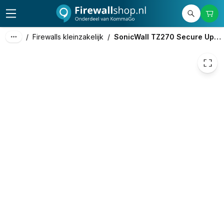
/
Firewalls kleinzakelijk
/
SonicWall TZ270 Secure Upgrade Plus