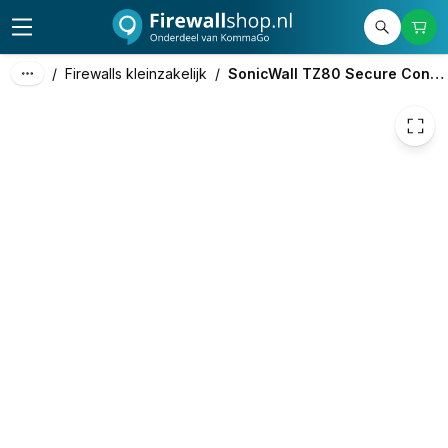
315,54
excl. btw
381,80
incl. btw
/
Firewalls kleinzakelijk
/
SonicWall TZ80 Secure Connect