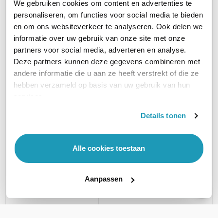
We gebruiken cookies om content en advertenties te
personaliseren, om functies voor social media te bieden
en om ons websiteverkeer te analyseren. Ook delen we
informatie over uw gebruik van onze site met onze
SonicWall TZ80 High
SonicW
SonicWall TZ80
partners voor social media, adverteren en analyse.
Availability
Secur
Secure Connect
Deze partners kunnen deze gegevens combineren met
andere informatie die u aan ze heeft verstrekt of die ze
Losse unit, zonder
Secure 
Secure Connect 1 jaar
hebben verzameld op basis van uw gebruik van hun
licenties
506,16
315,54
e
excl. btw
services.
379,00
612,45
381,80
excl. btw
incl. btw
458,59
incl. btw
Details tonen
Alle cookies toestaan
STANDAARD SNELHEID
750 Mbps
750 Mbps
750 Mb
Aanpassen
STANDAARD SNELHEID (MPBS)
750
750
750
AANTAL LAN POORTEN
4
4
4