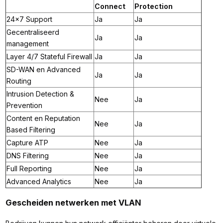
Connect
Protection
24x7 Support
Ja
Ja
Gecentraliseerd
Ja
Ja
management
Layer 4/7 Stateful Firewall
Ja
Ja
SD-WAN en Advanced
Ja
Ja
Routing
Intrusion Detection &
Nee
Ja
Prevention
Content en Reputation
Nee
Ja
Based Filtering
Capture ATP
Nee
Ja
DNS Filtering
Nee
Ja
Full Reporting
Nee
Ja
Advanced Analytics
Nee
Ja
Gescheiden netwerken met VLAN