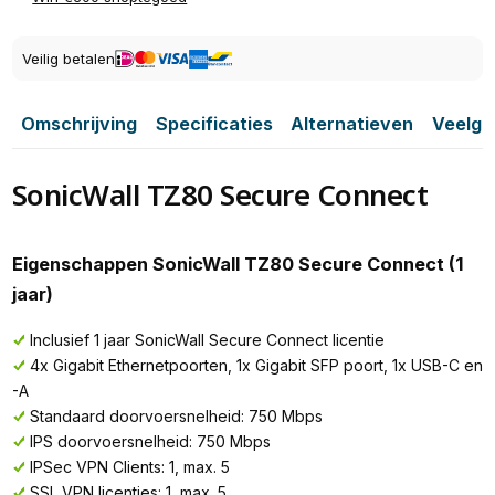
Veilig betalen
Omschrijving
Specificaties
Alternatieven
Veelge
SonicWall TZ80 Secure Connect
Eigenschappen SonicWall TZ80 Secure Connect (1
jaar)
Inclusief 1 jaar SonicWall Secure Connect licentie
4x Gigabit Ethernetpoorten, 1x Gigabit SFP poort, 1x USB-C en
-A
Standaard doorvoersnelheid: 750 Mbps
IPS doorvoersnelheid: 750 Mbps
IPSec VPN Clients: 1, max. 5
SSL VPN licenties: 1, max. 5