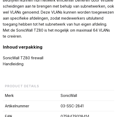
Bedrijven kunnen hun netwerk efficiënter beheren door virtuele
scheidingen aan te brengen met behulp van subnetwerken, ook
wel VLANs genoemd. Deze VLANs kunnen worden toegewezen
aan specifieke afdelingen, zodat medewerkers uitsluitend
toegang hebben tot het subnetwerk van hun eigen afdeling.
Met de SonicWall TZ80 is het mogelijk om maximaal 64 VLANs
te creëren.
Inhoud verpakking
SonicWall TZ80 firewall
Handleiding
PRODUCT DETAILS
Merk
SonicWall
Artikelnummer
03-SSC-2841
EAN
0758479328414