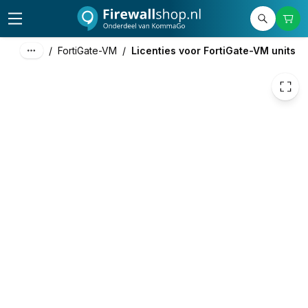
€ 156,63
/
FortiGate-VM
/
Licenties voor FortiGate-VM units