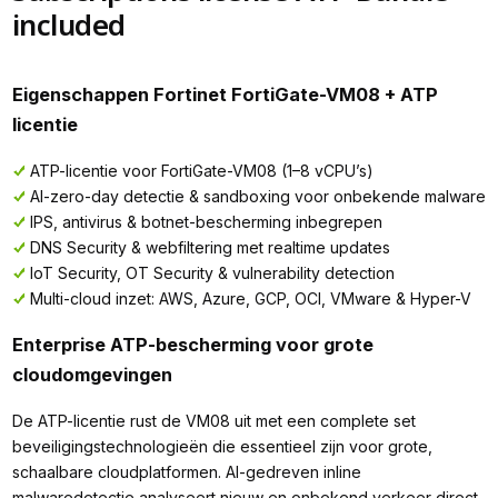
included
Eigenschappen Fortinet FortiGate-VM08 + ATP
licentie
ATP-licentie voor FortiGate-VM08 (1–8 vCPU’s)
AI-zero-day detectie & sandboxing voor onbekende malware
IPS, antivirus & botnet-bescherming inbegrepen
DNS Security & webfiltering met realtime updates
IoT Security, OT Security & vulnerability detection
Multi-cloud inzet: AWS, Azure, GCP, OCI, VMware & Hyper-V
Enterprise ATP-bescherming voor grote
cloudomgevingen
De ATP-licentie rust de VM08 uit met een complete set
beveiligingstechnologieën die essentieel zijn voor grote,
schaalbare cloudplatformen. AI-gedreven inline
malwaredetectie analyseert nieuw en onbekend verkeer direct.