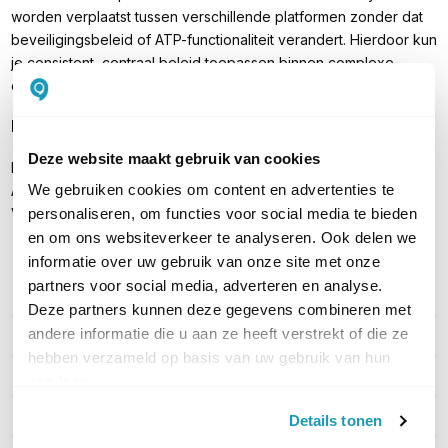
worden verplaatst tussen verschillende platformen zonder dat
beveiligingsbeleid of ATP-functionaliteit verandert. Hierdoor kun
je consistent, centraal beleid toepassen binnen complexe
enterprise-architecturen.
Inhoud verpakking
Deze website maakt gebruik van cookies
Fortinet FortiGate-VM08 virtuele unit (tot 8 vCPU’s) FortiGuard
We gebruiken cookies om content en advertenties te
ATP beveiligingslicentie
personaliseren, om functies voor social media te bieden
Volledige NGFW- en ATP-functionaliteit
en om ons websiteverkeer te analyseren. Ook delen we
informatie over uw gebruik van onze site met onze
partners voor social media, adverteren en analyse.
PRODUCT DETAILS
Deze partners kunnen deze gegevens combineren met
andere informatie die u aan ze heeft verstrekt of die ze
Merk
Fortinet
hebben verzameld op basis van uw gebruik van hun
Artikelnummer
FC4-10-FGVVS-993-02-12
services.
Type licentie
ATP licentie
Details tonen