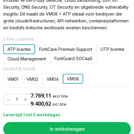
inclusief AI-zero-day detectie, cloud sandboxing, DLP, IoT
Security, DNS Security, OT Security en uitgebreide vulnerability
insights. Dit maakt de VM08 + ATP ideaal voor bedrijven die
grote cloudinfrastructuren, API-netwerken, containerplatformen
en bedrijfs-kritische workloads moeten beschermen.
TYPE LICENTIE
ATP licentie
FortiCare Premium Support
UTP licentie
FortiGuard SOCaaS
Cloud Management
LICENTIE VOOR
VM08
VM01
VM02
VM04
7.769,11
excl. btw
9.400,62
incl. btw
Levertijd 1 tot 3 werkdagen
In winkelwagen