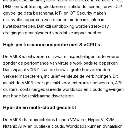
DNS- en webfiltering blokkeren malafide domeinen, terwijl DLP
gevoelige data beschermt. IoT- en OT Security maken
risicovolle apparaten zichtbaar en bieden inzichten in
kwetsbaarheden. Dankzij sandboxing worden zero-day
dreigingen geanalyseerd voordat ze impact hebben.
High-performance inspectie met 8 vCPU’s
De VM08 is ontworpen om zware inspectielagen uit te voeren
zonder de performance van virtuele workloads te beperken.
Dankzij acht vCPU’s kan de firewall grote hoeveelheden
verkeer inspecteren, inclusief versleutelde verbindingen. Dit
maakt de VM08 zeer geschikt voor enterprise-netwerken, API-
clusters, containergebaseerde workloads en cloudomgevingen
met hoge beschikbaarheidsvereisten.
Hybride en multi-cloud geschikt
De VM08 draait moeiteloos binnen VMware, Hyper-V, KVM,
Nutanix AHV en publieke clouds. Workloads kunnen dynamisch