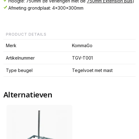
Hoogte: 750mm (te verlengen met de
750mm Extension Buis
)
Afmeting grondplaat: 4x300x300mm
PRODUCT DETAILS
Merk
KommaGo
Artikelnummer
TGV-T001
Type beugel
Tegelvoet met mast
Alternatieven