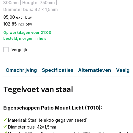
300mm | Hoogte: 750mm |
Diameter buis: 42 x 1,5mm
85,00
excl. btw
102,85
incl. btw
Op werkdagen voor 21:00
besteld, morgen in huis
Vergelijk
Omschrijving
Specificaties
Alternatieven
Veelge
Tegelvoet van staal
Eigenschappen Patio Mount Licht (T010):
Materiaal: Staal (elektro gegalvaniseerd)
Diameter buis: 42x1,5mm