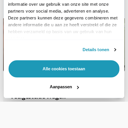
informatie over uw gebruik van onze site met onze
E-mail
partners voor social media, adverteren en analyse.
Deze partners kunnen deze gegevens combineren met
andere informatie die u aan ze heeft verstrekt of die ze
hebben verzameld op basis van uw gebruik van hun
services.
Details tonen
Alle cookies toestaan
OVER DIT PRODUCT
Aanpassen
Veelgestelde vragen
Geen vragen gevonden
Stel een vraag