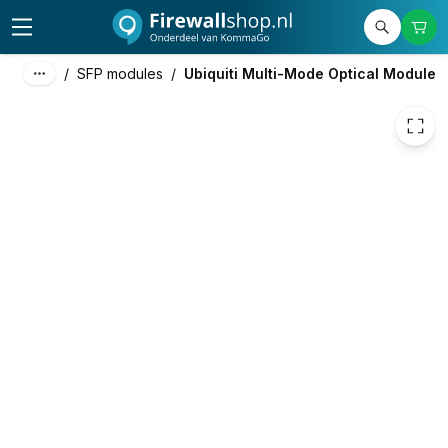
€ 20,32
/
SFP modules
/
Ubiquiti Multi-Mode Optical Module