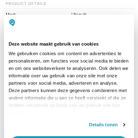
PRODUCT DETAILS
Merk
Ubiquiti
Artikelnummer
UACC-OM-MM-10G-D-2
EAN
0810010076908
Deze website maakt gebruik van cookies
Singlemode of multimode
Multimode
We gebruiken cookies om content en advertenties te
personaliseren, om functies voor social media te bieden
Connectortype
LC
en om ons websiteverkeer te analyseren. Ook delen we
informatie over uw gebruik van onze site met onze
Aantal vezels
2 - Duplex
partners voor social media, adverteren en analyse.
Equivalent
Nee
Deze partners kunnen deze gegevens combineren met
andere informatie die u aan ze heeft verstrekt of die ze
Toon meer
hebben verzameld op basis van uw gebruik van hun
services.
Details tonen
WIL JIJ ADVIES OP MAAT?