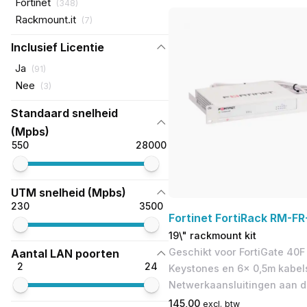
Fortinet
(
348
)
Rackmount.it
(
7
)
Inclusief Licentie
Ja
(
91
)
Nee
(
3
)
Standaard snelheid
(Mpbs)
550
28000
UTM snelheid (Mpbs)
230
3500
Fortinet FortiRack RM-FR
19\" rackmount kit
Geschikt voor FortiGate 40F
Aantal LAN poorten
2
24
Keystones en 6x 0,5m kabels
Netwerkaansluitingen aan d
145,00
excl. btw