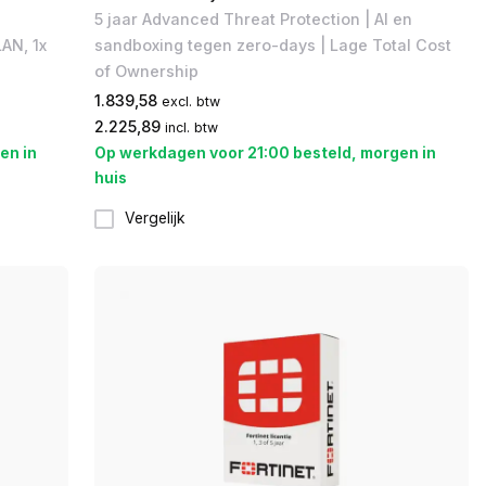
5 jaar Advanced Threat Protection | AI en
AN, 1x
sandboxing tegen zero-days | Lage Total Cost
of Ownership
1.839,58
excl. btw
2.225,89
incl. btw
en in
Op werkdagen voor 21:00 besteld, morgen in
huis
Vergelijk