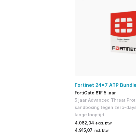
Fortinet 24x7 ATP Bundl
FortiGate 81F 5 jaar
5 jaar Advanced Threat Prote
sandboxing tegen zero-days
lange looptijd
4.062,04
excl. btw
4.915,07
incl. btw