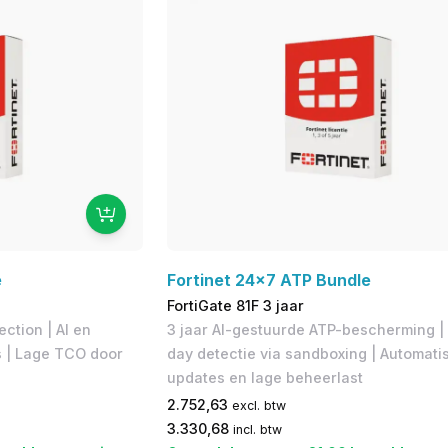
e
Fortinet 24x7 ATP Bundle
FortiGate 81F 3 jaar
ction | AI en
3 jaar AI-gestuurde ATP-bescherming |
 | Lage TCO door
day detectie via sandboxing | Automati
updates en lage beheerlast
2.752,63
excl. btw
3.330,68
incl. btw