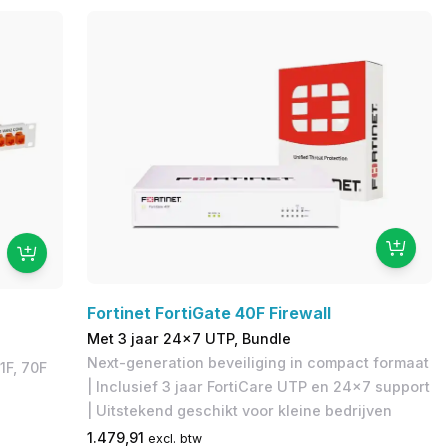
Fortinet FortiGate 40F Firewall
Met 3 jaar 24x7 UTP, Bundle
Next-generation beveiliging in compact formaat
1F, 70F
| Inclusief 3 jaar FortiCare UTP en 24x7 support
| Uitstekend geschikt voor kleine bedrijven
1.479,91
excl. btw