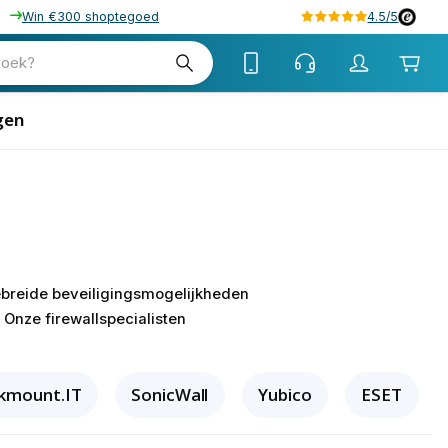
Win €300 shoptegoed
4.5/5
zoek?
gen
gebreide beveiligingsmogelijkheden
 Onze firewallspecialisten
kmount.IT
SonicWall
Yubico
ESET