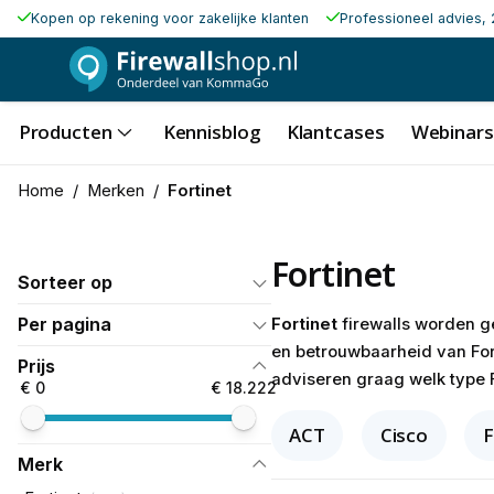
Kopen op rekening voor zakelijke klanten
Professioneel advies, 
Producten
Kennisblog
Klantcases
Webinars
Home
/
Merken
/
Fortinet
Fortinet
Sorteer op
Per pagina
Fortinet
firewalls worden g
en betrouwbaarheid van Fort
Prijs
adviseren graag welk type F
€ 0
€ 18.222
ACT
Cisco
F
Merk