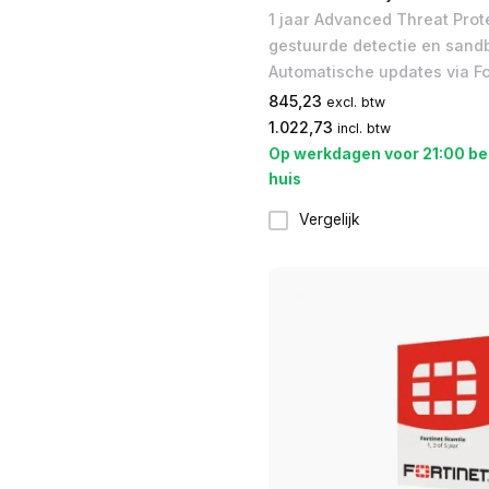
1 jaar Advanced Threat Prote
gestuurde detectie en sand
Automatische updates via F
845,23
excl. btw
1.022,73
incl. btw
Op werkdagen voor 21:00 be
huis
Vergelijk