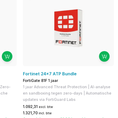
Fortinet 24x7 ATP Bundle
FortiGate 81F 1 jaar
 Zero-
1 jaar Advanced Threat Protection | AI-analyse
sche
en sandboxing tegen zero-days | Automatische
updates via FortiGuard Labs
1.092,31
excl. btw
1.321,70
incl. btw