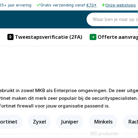
25+ jaar ervaring
Gratis verzending vanaf
€70*
Onze webshops
Waar ben je naar op 
Tweestapsverificatie (2FA)
Offerte aanvra
🔒
➜
ebruikt in zowel MKB als Enterprise omgevingen. De zeer uit
inet maken dit merk zeer populair bij de securityspecialisten.
ortinet firewall voor jouw organisatie passend is.
ortinet
Zyxel
Juniper
Minkels
Rac
355 producten