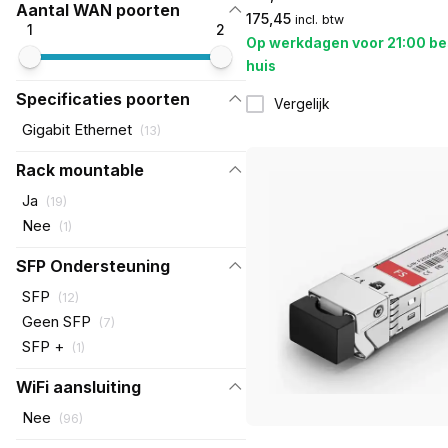
Aantal WAN poorten
175,45
incl. btw
1
2
Op werkdagen voor 21:00 be
huis
Specificaties poorten
Vergelijk
Gigabit Ethernet
(
13
)
Rack mountable
Ja
(
19
)
Nee
(
1
)
SFP Ondersteuning
SFP
(
12
)
Geen SFP
(
7
)
SFP +
(
1
)
WiFi aansluiting
Nee
(
96
)