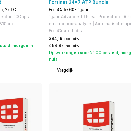
R
Fortinet 24x7 ATP Bundle
m, 2x LC
FortiGate 60F 1 jaar
ector, 10Gbps |
1 jaar Advanced Threat Protection | AI-
1310nm
en sandbox-analyse | Automatische upd
FortiGuard Labs
384,19
excl. btw
steld, morgen in
464,87
incl. btw
Op werkdagen voor 21:00 besteld, morg
huis
Vergelijk