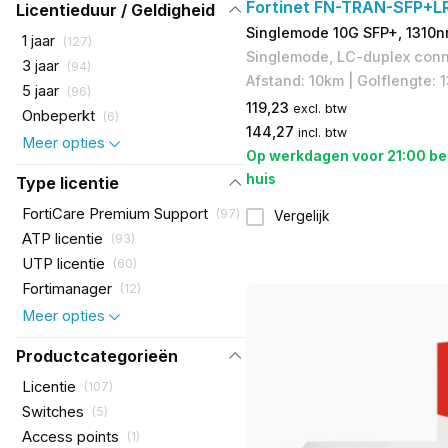
Fortinet FN-TRAN-SFP+L
Licentieduur / Geldigheid
Singlemode 10G SFP+, 1310n
1 jaar
(
127
)
Singlemode, LC-duplex conn
3 jaar
(
94
)
Afstand: 10km | Golflengte: 
5 jaar
(
96
)
119,23
excl. btw
Onbeperkt
(
6
)
144,27
incl. btw
Meer opties
Op werkdagen voor 21:00 be
huis
Type licentie
FortiCare Premium Support
(
97
)
Vergelijk
ATP licentie
(
93
)
UTP licentie
(
60
)
Fortimanager
(
12
)
Meer opties
Productcategorieën
Licentie
(
107
)
Switches
(
5
)
Access points
(
1
)