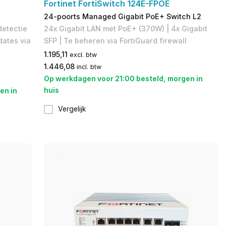
Fortinet FortiSwitch 124E-FPOE
24-poorts Managed Gigabit PoE+ Switch L2
detectie
24x Gigabit LAN met PoE+ (370W) | 4x Gigabit
ates via
SFP | Te beheren via FortiGuard firewall
1.195,11
excl. btw
1.446,08
incl. btw
Op werkdagen voor 21:00 besteld, morgen in
huis
en in
Vergelijk