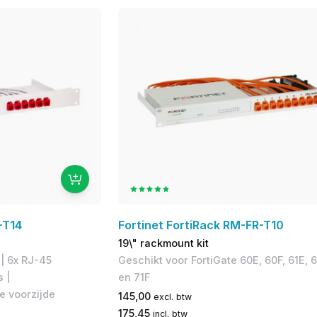
-T14
Fortinet FortiRack RM-FR-T10
19\" rackmount kit
 | 6x RJ-45
Geschikt voor FortiGate 60E, 60F, 61E, 6
 |
en 71F
e voorzijde
145,00
excl. btw
175,45
incl. btw