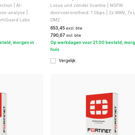
ction | AI-
Losse unit zonder licentie | NGFW
box-analyse |
doorvoersnelheid: 1 Gbps | 2x WAN, 7x L
ortiGuard Labs
DMZ
653,45
excl. btw
790,67
incl. btw
steld, morgen in
Op werkdagen voor 21:00 besteld, morg
huis
Vergelijk