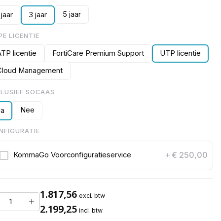
5 jaar
 jaar
3 jaar
PE LICENTIE
TP licentie
FortiCare Premium Support
UTP licentie
Cloud Management
CLUSIEF SOCAAS
Nee
Ja
NFIGURATIE
€ 250,00
KommaGo Voorconfiguratieservice
+
1.817,56
excl. btw
2.199,25
incl. btw