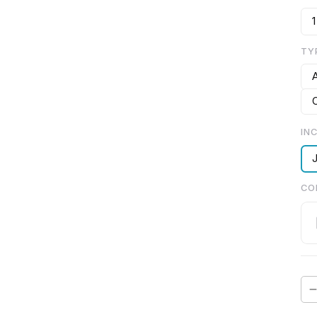
1
TY
A
IN
CO