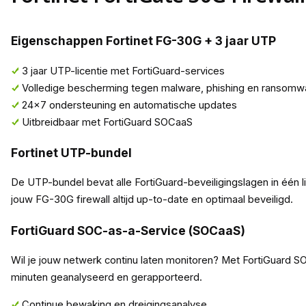
Eigenschappen Fortinet FG-30G + 3 jaar UTP
3 jaar UTP-licentie met FortiGuard-services
Volledige bescherming tegen malware, phishing en ransomw
24×7 ondersteuning en automatische updates
Uitbreidbaar met FortiGuard SOCaaS
Fortinet UTP-bundel
De UTP-bundel bevat alle FortiGuard-beveiligingslagen in één li
jouw FG-30G firewall altijd up-to-date en optimaal beveiligd.
FortiGuard SOC-as-a-Service (SOCaaS)
Wil je jouw netwerk continu laten monitoren? Met FortiGuard S
minuten geanalyseerd en gerapporteerd.
Continue bewaking en dreigingsanalyse