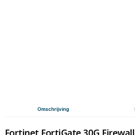
Omschrijving
Fortinet FortiGate 30G Firewall