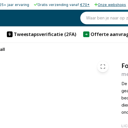
25+ jaar ervaring
Gratis verzending vanaf
€70*
Onze webshops
€ 578,
Waar ben je naar op 
Tweestapsverificatie (2FA)
Offerte aanvra
🔒
➜
all
Fo
me
De 
gea
bed
die
ond
LI