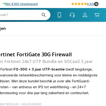
Win €300 shoptegoed
4.5/5
38
zoek?
gen
rtinet FortiGate 30G Firewall
t Fortinet 24x7 UTP Bundle en SOCaaS 3 jaar
Fortinet
FG-30G + 3 jaar UTP-licentie
biedt langdurige,
vanceerde netwerkbescherming voor kleine en middelgrote
rijven. Met deze bundel beschik je over alle FortiGuard-
nsten – van antivirus en IPS tot webfiltering – en 24×7
ersteuning voor drie jaar lang zekerheid en continuïteit.
CENTIEDUUR / GELDIGHEID