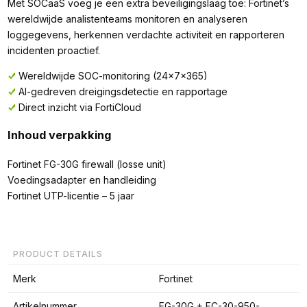
Met SOCaaS voeg je een extra beveiligingslaag toe: Fortinet’s
wereldwijde analistenteams monitoren en analyseren
loggegevens, herkennen verdachte activiteit en rapporteren
incidenten proactief.
Wereldwijde SOC-monitoring (24×7×365)
AI-gedreven dreigingsdetectie en rapportage
Direct inzicht via FortiCloud
Inhoud verpakking
Fortinet FG-30G firewall (losse unit)
Voedingsadapter en handleiding
Fortinet UTP-licentie – 5 jaar
PRODUCT DETAILS
Merk
Fortinet
Artikelnummer
FG-30G + FC-30-950-