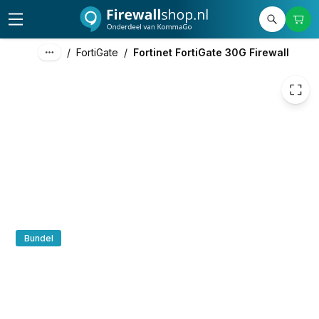
€ 578,38
/
FortiGate
/
Fortinet FortiGate 30G Firewall
Bundel