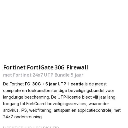
Fortinet FortiGate 30G Firewall
met Fortinet 24x7 UTP Bundle 5 jaar
De Fortinet
FG-30G + 5 jaar UTP-licentie
is de meest
complete en toekomstbestendige beveiligingsbundel voor
langdurige bescherming. De UTP-licentie biedt vijf jaar lang
toegang tot FortiGuard-beveiligingsservices, waaronder
antivirus, IPS, webfiltering, antispam en applicatiecontrole, met
24×7 ondersteuning.
LICENTIEDUUR / GELDIGHEID