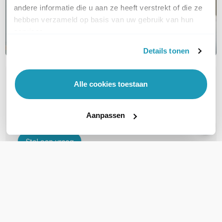
andere informatie die u aan ze heeft verstrekt of die ze
hebben verzameld op basis van uw gebruik van hun
services.
Details tonen
OVER DIT PRODUCT
Alle cookies toestaan
Veelgestelde vragen
Aanpassen
Geen vragen gevonden
Stel een vraag
REVIEWS
(
0
)
Ga naar Trusted Shops reviews
Wees de eerste die een review schrijft!