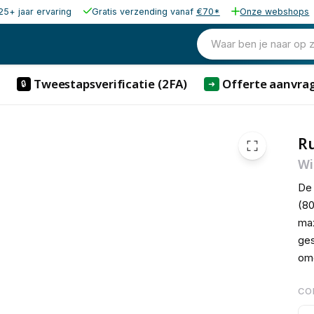
25+ jaar ervaring
Gratis verzending vanaf
€70*
Onze webshops
1.195,00
excl. b
1.445,95
Waar ben je naar op 
incl. b
Tweestapsverificatie (2FA)
Offerte aanvra
🔒
➜
R
Wi
De 
(80
max
ges
omg
CO