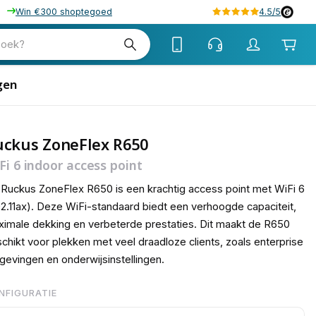
Win €300 shoptegoed
4.5/5
tw
zoek?
tw
gen
uckus ZoneFlex R650
Fi 6 indoor access point
Ruckus ZoneFlex R650 is een krachtig access point met WiFi 6
2.11ax). Deze WiFi-standaard biedt een verhoogde capaciteit,
imale dekking en verbeterde prestaties. Dit maakt de R650
chikt voor plekken met veel draadloze clients, zoals enterprise
evingen en onderwijsinstellingen.
NFIGURATIE