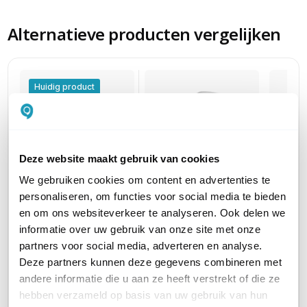
Alternatieve producten vergelijken
Huidig product
Deze website maakt gebruik van cookies
We gebruiken cookies om content en advertenties te
Ruckus R750
Ruckus
Ruckus ZoneFlex
personaliseren, om functies voor social media te bieden
Unleashed
R750
R750
en om ons websiteverkeer te analyseren. Ook delen we
WiFi 6 indoor access
+ 1 jaa
WiFi 6 indoor access
informatie over uw gebruik van onze site met onze
point
Essenti
point
partners voor social media, adverteren en analyse.
1.495,00
1.665,0
1.495,00
excl. btw
excl. btw
Deze partners kunnen deze gegevens combineren met
1.808,95
2.014,6
1.808,95
incl. btw
incl. btw
andere informatie die u aan ze heeft verstrekt of die ze
hebben verzameld op basis van uw gebruik van hun