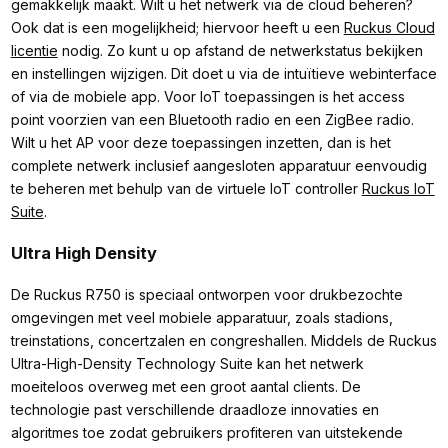
gemakkelijk maakt. Wilt u het netwerk via de cloud beheren?
Ook dat is een mogelijkheid; hiervoor heeft u een
Ruckus Cloud
licentie
nodig. Zo kunt u op afstand de netwerkstatus bekijken
en instellingen wijzigen. Dit doet u via de intuïtieve webinterface
of via de mobiele app. Voor IoT toepassingen is het access
point voorzien van een Bluetooth radio en een ZigBee radio.
Wilt u het AP voor deze toepassingen inzetten, dan is het
complete netwerk inclusief aangesloten apparatuur eenvoudig
te beheren met behulp van de virtuele IoT controller
Ruckus IoT
Suite
.
Ultra High Density
De Ruckus R750 is speciaal ontworpen voor drukbezochte
omgevingen met veel mobiele apparatuur, zoals stadions,
treinstations, concertzalen en congreshallen. Middels de Ruckus
Ultra-High-Density Technology Suite kan het netwerk
moeiteloos overweg met een groot aantal clients. De
technologie past verschillende draadloze innovaties en
algoritmes toe zodat gebruikers profiteren van uitstekende