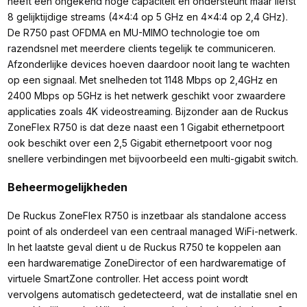
heeft een ongekend hoge capaciteit en ondersteunt maar liefst
8 gelijktijdige streams (4x4:4 op 5 GHz en 4x4:4 op 2,4 GHz).
De R750 past OFDMA en MU-MIMO technologie toe om
razendsnel met meerdere clients tegelijk te communiceren.
Afzonderlijke devices hoeven daardoor nooit lang te wachten
op een signaal. Met snelheden tot 1148 Mbps op 2,4GHz en
2400 Mbps op 5GHz is het netwerk geschikt voor zwaardere
applicaties zoals 4K videostreaming. Bijzonder aan de Ruckus
ZoneFlex R750 is dat deze naast een 1 Gigabit ethernetpoort
ook beschikt over een 2,5 Gigabit ethernetpoort voor nog
snellere verbindingen met bijvoorbeeld een multi-gigabit switch.
Beheermogelijkheden
De Ruckus ZoneFlex R750 is inzetbaar als standalone access
point of als onderdeel van een centraal managed WiFi-netwerk.
In het laatste geval dient u de Ruckus R750 te koppelen aan
een hardwarematige ZoneDirector of een hardwarematige of
virtuele SmartZone controller. Het access point wordt
vervolgens automatisch gedetecteerd, wat de installatie snel en