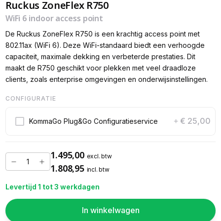
Ruckus ZoneFlex R750
WiFi 6 indoor access point
De Ruckus ZoneFlex R750 is een krachtig access point met
802.11ax (WiFi 6). Deze WiFi-standaard biedt een verhoogde
capaciteit, maximale dekking en verbeterde prestaties. Dit
maakt de R750 geschikt voor plekken met veel draadloze
clients, zoals enterprise omgevingen en onderwijsinstellingen.
CONFIGURATIE
€ 25,00
KommaGo Plug&Go Configuratieservice
+
1.495,00
excl. btw
1.808,95
incl. btw
Levertijd 1 tot 3 werkdagen
In winkelwagen